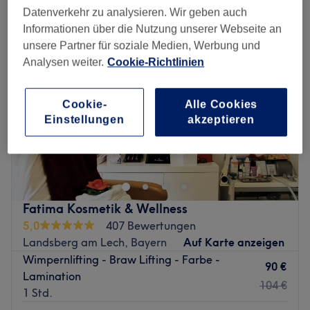
Datenverkehr zu analysieren. Wir geben auch
Informationen über die Nutzung unserer Webseite an
unsere Partner für soziale Medien, Werbung und
Analysen weiter.
Cookie-Richtlinien
Cookie-
Alle Cookies
Einstellungen
akzeptieren
Fatima Kosmetik & Wellness
5,0
407 Bewertungen
Landsberg am Lech, Bayern
Auf Karte anzeigen
Wimpernlifting - Braw Lifting - Farbe -
90 €
Lamination
104 €
1 Std.