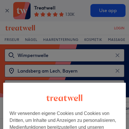
Treatwell
Use app
130K
LOGIN
FRISEUR
NÄGEL
HAARENTFERNUNG
KOSMETIK
MASSAGE
Sortieren nach
Beliebiger Preis
Besonderheiten
Mar
Wir verwenden eigene Cookies und Cookies von
Dritten, um Inhalte und Anzeigen zu personalisieren,
2 Salons die anbieten:
wimpernwelle in Landsberg am Lech, Bayern
Medienfunktionen bereitzustellen und unseren