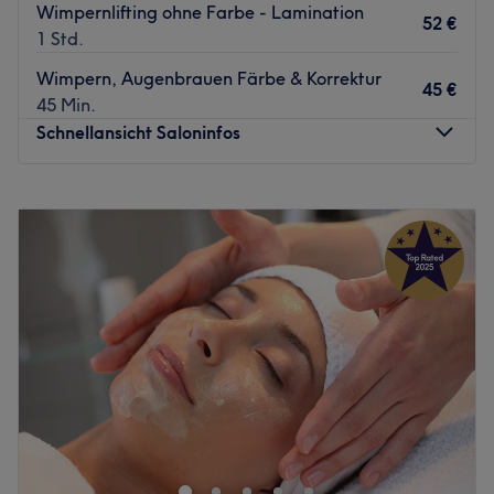
Wimpernlifting ohne Farbe - Lamination
52 €
1 Std.
Wimpern, Augenbrauen Färbe & Korrektur
45 €
45 Min.
Schnellansicht Saloninfos
Montag
Geschlossen
Dienstag
09:00
–
18:00
Mittwoch
09:00
–
18:00
Donnerstag
09:00
–
18:00
Freitag
09:00
–
18:00
Samstag
09:00
–
15:00
Sonntag
Geschlossen
Weil die Haut das Spiegelbild und die Augen das Tor zur
Seele sind, steht das Kosmetikstudio Fatima Kosmetik &
Wellness in Landsberg am Lech in Bayern für Qualität
und ganzheitliche Lösungen – für Schönheit und