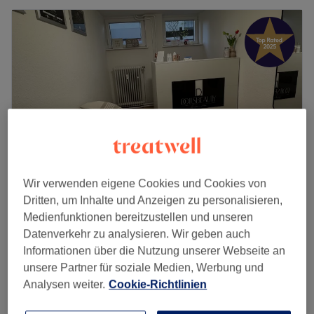
Wir verwenden eigene Cookies und Cookies von
Dritten, um Inhalte und Anzeigen zu personalisieren,
DOLLSBEAUTY
Medienfunktionen bereitzustellen und unseren
4,9
118 Bewertungen
Datenverkehr zu analysieren. Wir geben auch
Hohenlimburg, Hagen
Auf Karte anzeigen
Informationen über die Nutzung unserer Webseite an
Wimpernlifting + kosmetische Zahnaufhellung
unsere Partner für soziale Medien, Werbung und
80 €
Paket
Analysen weiter.
Cookie-Richtlinien
104 €
1 Std. 40 Min.