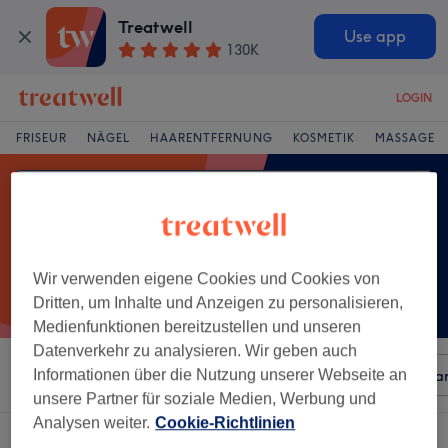
Treatwell
Use app
130K
LOGIN
FRISEUR
NÄGEL
HAARENTFERNUNG
KOSMETIK
MASSAGE
Wir verwenden eigene Cookies und Cookies von
Dritten, um Inhalte und Anzeigen zu personalisieren,
Medienfunktionen bereitzustellen und unseren
Datenverkehr zu analysieren. Wir geben auch
Sortieren nach
Informationen über die Nutzung unserer Webseite an
Beliebiger Preis
Besonderheiten
Mar
unsere Partner für soziale Medien, Werbung und
Analysen weiter.
Cookie-Richtlinien
Ein Salon, der anbietet:
wimpernwelle in Gross-Umstadt, Hessen