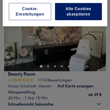
Cookie-
Alle Cookies
Einstellungen
akzeptieren
Beauty Room
4,8
1714 Bewertungen
Gross-Umstadt, Hessen
Auf Karte anzeigen
Wimpernlifting
ab
69 €
45 Min. - 1 Std. 15 Min.
Schnellansicht Saloninfos