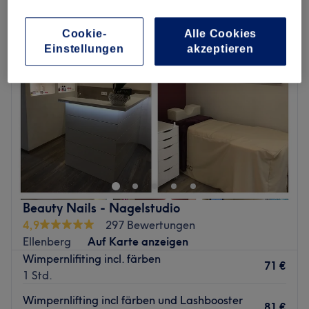
Cookie-
Alle Cookies
Einstellungen
akzeptieren
Beauty Nails - Nagelstudio
4,9
297 Bewertungen
Ellenberg
Auf Karte anzeigen
Wimpernlifiting incl. färben
71 €
1 Std.
Wimpernlifting incl färben und Lashbooster
81 €