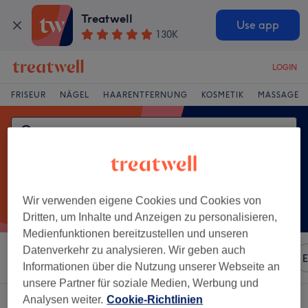
Treatwell
Use app
130K
LOGIN
FRISEUR
NÄGEL
HAARENTFERNUNG
KOSMETIK
MASSAGE
Wir verwenden eigene Cookies und Cookies von
Dritten, um Inhalte und Anzeigen zu personalisieren,
Medienfunktionen bereitzustellen und unseren
Datenverkehr zu analysieren. Wir geben auch
Sortieren nach
Beliebiger Preis
Marken
Salons
E
Informationen über die Nutzung unserer Webseite an
unsere Partner für soziale Medien, Werbung und
Analysen weiter.
Cookie-Richtlinien
Ein Salon, der anbietet:
wimpernwelle in Ellenberg