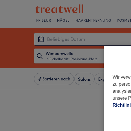
FRISEUR
NÄGEL
HAARENTFERNUNG
KOSMET
Wimpernwelle
in Eichelhardt, Rheinland-Pfalz
・
Beliebiges Dat
Wir verw
Sortieren nach
Salons
Expressangebot
zu perso
analysie
unsere P
Richtlin