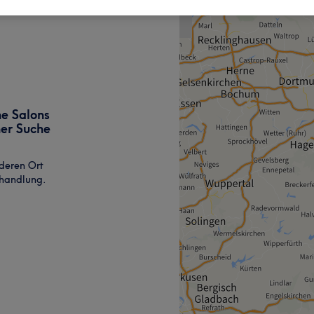
ne Salons
ner Suche
deren Ort
ehandlung.