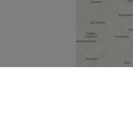
d-Pfalz
Eichelhardt
>
ecke
Geschäftspartner