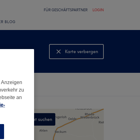
FÜR GESCHÄFTSPARTNER
LOGIN
ER BLOG
Karte verbergen
Karte anzeigen
d Anzeigen
nverkehr zu
ebseite an
e-
In diesem Gebiet suchen
,
n