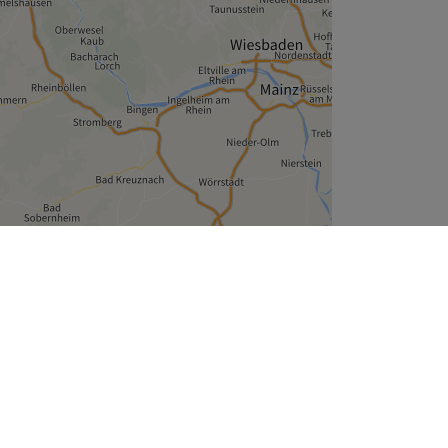
Leaflet
| ©
OpenStreetMap
contributors
Unternehmen