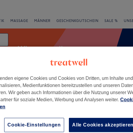
IK
MASSAGE
MÄNNER
GESCHENKGUTSCHEIN
SALE %
UNS
Wimpernwelle
um
enden eigene Cookies und Cookies von Dritten, um Inhalte un
e
Bewertung
nalisieren, Medienfunktionen bereitzustellen und unseren Date
ren. Wir geben auch Informationen über die Nutzung unserer W
artner für soziale Medien, Werbung und Analysen weiter.
Cooki
ien
+
−
Cookie-Einstellungen
Alle Cookies akzeptiere