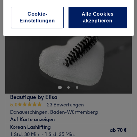
wimpernwelle in Donaueschingen, Baden-Württemberg
Cookie-
Alle Cookies
Einstellungen
akzeptieren
Beautique by Elisa
5,0
23 Bewertungen
Donaueschingen, Baden-Württemberg
Auf Karte anzeigen
Korean Lashlifting
ab
70 €
1 Std. 30 Min. - 1 Std. 35 Min.