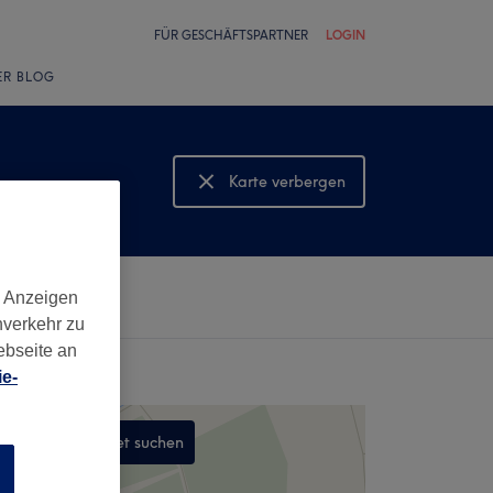
FÜR GESCHÄFTSPARTNER
LOGIN
ER BLOG
Karte verbergen
Karte anzeigen
d Anzeigen
nverkehr zu
ebseite an
e-
In diesem Gebiet suchen
n
,