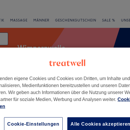
IK
MASSAGE
MÄNNER
GESCHENKGUTSCHEIN
SALE %
UNS
Wimpernwelle
enden eigene Cookies und Cookies von Dritten, um Inhalte un
essangebote
Bewertung
nalisieren, Medienfunktionen bereitzustellen und unseren Date
ren. Wir geben auch Informationen über die Nutzung unserer W
Hessen
artner für soziale Medien, Werbung und Analysen weiter.
Cooki
ien
+
NENT MAKE UP
R | cosmedical
−
Cookie-Einstellungen
Alle Cookies akzeptiere
ment mittelhessen