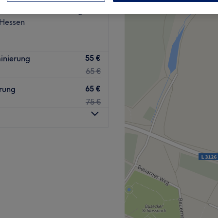
259 Bewertungen
 Hessen
55 €
minierung
65 €
65 €
erung
75 €