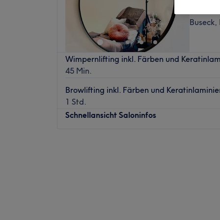
4,9
Buseck,
Wimpernlifting inkl. Färben und Keratinla
45 Min.
Browlifting inkl. Färben und Keratinlamini
1 Std.
Schnellansicht Saloninfos
Montag
11:30
–
20:00
Dienstag
14:00
–
20:00
Mittwoch
11:30
–
20:00
Donnerstag
11:30
–
20:00
Freitag
10:00
–
19:00
Samstag
14:00
–
18:00
Sonntag
Geschlossen