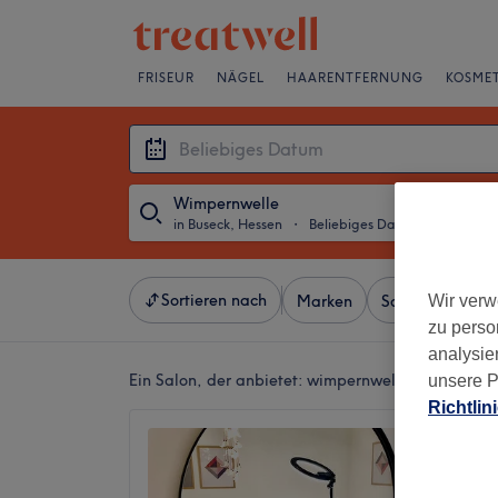
FRISEUR
NÄGEL
HAARENTFERNUNG
KOSMET
Wimpernwelle
in Buseck, Hessen
・
Beliebiges Datum
Sortieren nach
Wir verw
Marken
Salons
Expr
zu perso
analysie
Ein Salon, der anbietet:
wimpernwelle in Buseck, 
unsere P
Richtlin
PERMA
SCHÆFE
depart