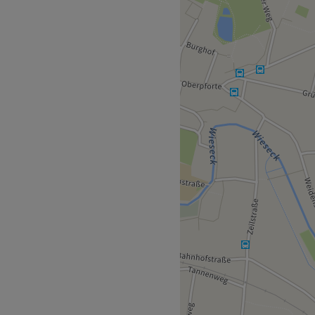
edical Department
thoden und Techniken für
 sich schon immer einen
cht hat, ist hier genau
mm vorbei und buche deinen
er per App mit Treatwell.
s kompetente Team ist
eich spezialisiert. Hier wirst
a verwöhnt. Ob tiefen-
Nneedling oder das BB-
 dank einer dauerhaften
es Aussehen durch ein
 du in den besten Händen.
 hervorheben und komm
Zurück zur Salonansicht