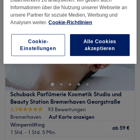
Informationen über die Nutzung unserer Webseite an
unsere Partner für soziale Medien, Werbung und
Analysen weiter.
Cookie-Richtlinien
Cookie-
Alle Cookies
Einstellungen
akzeptieren
Schuback Parfümerie Kosmetik Studio und
Beauty Station Bremerhaven Georgstraße
4,9
93 Bewertungen
Bremerhaven
Auf Karte anzeigen
Wimpernlifting
ab
59 €
1 Std. - 1 Std. 5 Min.