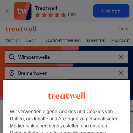
Treatwell
Use app
130K
LOGIN
FRISEUR
NÄGEL
HAARENTFERNUNG
KOSMETIK
MASSAGE
Sortieren nach
Beliebiger Preis
Marken
Salons
E
Wir verwenden eigene Cookies und Cookies von
Dritten, um Inhalte und Anzeigen zu personalisieren,
Medienfunktionen bereitzustellen und unseren
2 Salons die anbieten:
wimpernwelle in Bremerhaven
Datenverkehr zu analysieren. Wir geben auch