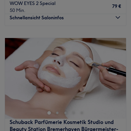
WOW EYES 2 Special
79 €
50 Min.
Schnellansicht Saloninfos
Montag
09:00
–
18:00
Dienstag
09:00
–
18:00
Mittwoch
09:00
–
18:00
Donnerstag
09:00
–
18:00
Freitag
09:00
–
18:00
Samstag
09:00
–
13:00
Sonntag
Geschlossen
ALLE Luxusmarken der Welt vereint! Dieses einzigartige
Schuback-Konzept und Alleinstellungsmerkmal gibt es
sonst nirgendwo. Willkommen in dieser einzigartigen
Welt. Nutze die Kompetenz und Spezialisierung von
Luxus-Marken wie BABOR, BIOEFFECT, RIVOLI oder
Schuback Parfümerie Kosmetik Studio und
SISLEY. Individuell auf dich abgestimmte
Beauty Station Bremerhaven Bürgermeister-