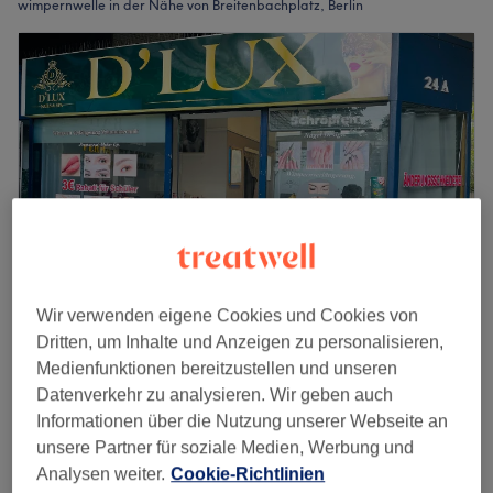
wimpernwelle in der Nähe von Breitenbachplatz, Berlin
Wir verwenden eigene Cookies und Cookies von
Dritten, um Inhalte und Anzeigen zu personalisieren,
Nails Lashes By D
Medienfunktionen bereitzustellen und unseren
4,8
88 Bewertungen
Datenverkehr zu analysieren. Wir geben auch
Wilmersdorf, Berlin
Auf Karte anzeigen
Informationen über die Nutzung unserer Webseite an
Wimpernlifting
ab
30 €
unsere Partner für soziale Medien, Werbung und
1 Std.
Analysen weiter.
Cookie-Richtlinien
Schnellansicht Saloninfos