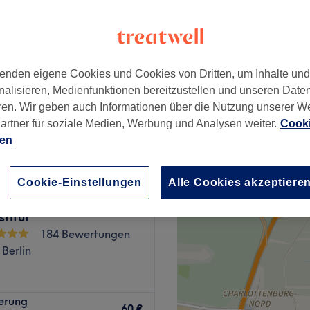
enden eigene Cookies und Cookies von Dritten, um Inhalte un
ab
45 €
nalisieren, Medienfunktionen bereitzustellen und unseren Date
ren. Wir geben auch Informationen über die Nutzung unserer W
artner für soziale Medien, Werbung und Analysen weiter.
Cooki
ien
Instruktion Berlin -
Cookie-Einstellungen
Alle Cookies akzeptiere
ikstudio und
stitut
184 Bewertungen
 Berlin
agelstudio, das sich in der
ierung
ekannt für seine hohe
60 €