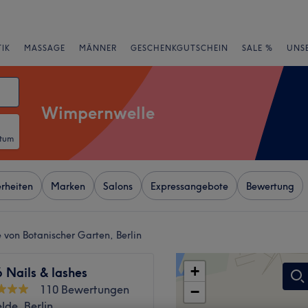
IK
MASSAGE
MÄNNER
GESCHENKGUTSCHEIN
SALE %
UNS
Wimpernwelle
atum
rheiten
Marken
Salons
Expressangebote
Bewertung
von Botanischer Garten, Berlin
+
 Nails & lashes
110 Bewertungen
−
elde, Berlin