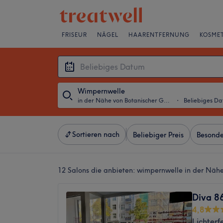
FRISEUR
NÄGEL
HAARENTFERNUNG
KOSMET
Wimpernwelle
in der Nähe von Botanischer Garten, Berlin
・
Beliebiges D
Sortieren nach
Beliebiger Preis
Besonde
12 Salons die anbieten:
wimpernwelle in der Nähe 
Diva 86
4,8
Lichterf