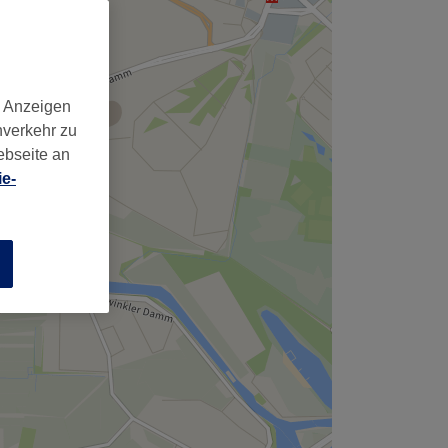
d Anzeigen
nverkehr zu
ebseite an
e-
n