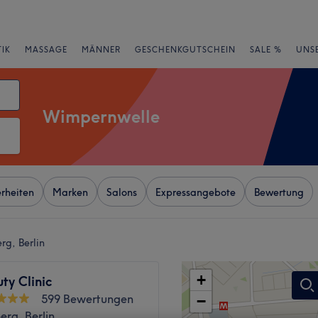
IK
MASSAGE
MÄNNER
GESCHENKGUTSCHEIN
SALE %
UNS
Wimpernwelle
rheiten
Marken
Salons
Expressangebote
Bewertung
rg, Berlin
+
ty Clinic
599 Bewertungen
−
rg, Berlin