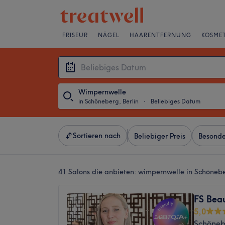
FRISEUR
NÄGEL
HAARENTFERNUNG
KOSMET
Wimpernwelle
in Schöneberg, Berlin
・
Beliebiges Datum
Sortieren nach
Beliebiger Preis
Besonde
41 Salons die anbieten:
wimpernwelle in Schönebe
FS Beau
5,0
Schönebe