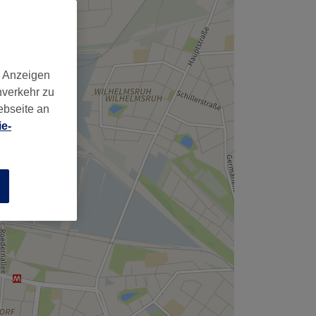
d Anzeigen
nverkehr zu
ebseite an
e-
n