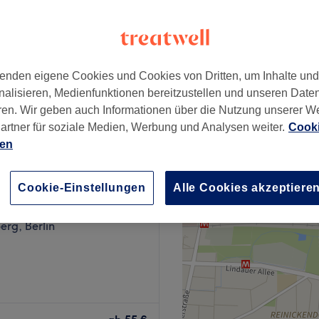
enden eigene Cookies und Cookies von Dritten, um Inhalte un
120 €
nalisieren, Medienfunktionen bereitzustellen und unseren Date
150 €
ren. Wir geben auch Informationen über die Nutzung unserer W
artner für soziale Medien, Werbung und Analysen weiter.
Cooki
ien
Cookie-Einstellungen
Alle Cookies akzeptiere
' Lash
783 Bewertungen
rg, Berlin
natürlich strahlendes
 in Berlin-Schöneberg genau