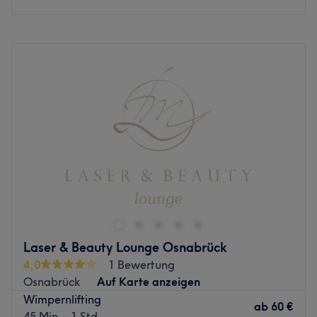
Montag
10:00
–
20:00
Dienstag
10:00
–
20:00
Mittwoch
10:00
–
20:00
Donnerstag
10:00
–
20:00
Freitag
10:00
–
20:00
Samstag
10:00
–
16:00
Sonntag
Geschlossen
Im Herzen von Osnabrück liegt ein Ort, an dem Schönheit
nicht laut sein muss.
Viktorias Cosmetic Studio
steht für
moderne, präzise Behandlungen mit einem feinen Gespür
für Natürlichkeit. Ob entspannende Massage,
professionelles Zahnbleaching oder ein perfekt
Laser & Beauty Lounge Osnabrück
geschwungener Wimpernlifting-Look – hier entsteht
4,0
1 Bewertung
Wirkung ohne Übertreibung. Jeder Besuch fühlt sich an
Osnabrück
Auf Karte anzeigen
wie ein kurzer Rückzug aus dem Alltag, in dem Pflege,
Wimpernlifting
Ruhe und Ästhetik ineinanderfließen.
ab
60 €
45 Min. - 1 Std.