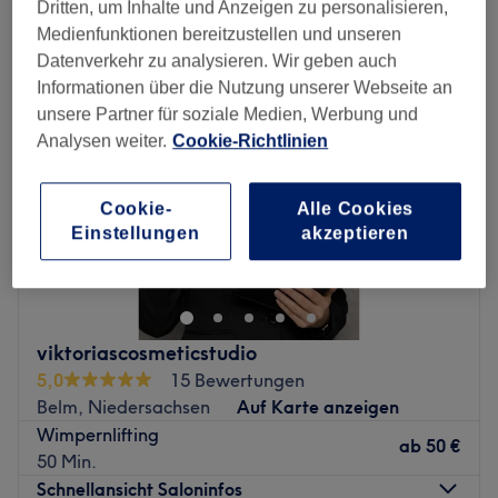
wimpernwelle in der Nähe von Belm, Niedersachsen
Dritten, um Inhalte und Anzeigen zu personalisieren,
Medienfunktionen bereitzustellen und unseren
Datenverkehr zu analysieren. Wir geben auch
Informationen über die Nutzung unserer Webseite an
unsere Partner für soziale Medien, Werbung und
Analysen weiter.
Cookie-Richtlinien
Cookie-
Alle Cookies
Einstellungen
akzeptieren
viktoriascosmeticstudio
5,0
15 Bewertungen
Belm, Niedersachsen
Auf Karte anzeigen
Wimpernlifting
ab
50 €
50 Min.
Schnellansicht Saloninfos