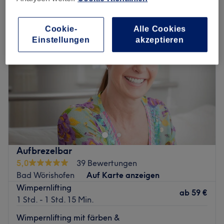
Cookie-
Alle Cookies
Einstellungen
akzeptieren
Aufbrezelbar
5,0
39 Bewertungen
Bad Wörishofen
Auf Karte anzeigen
Wimpernlifting
ab
59 €
1 Std. - 1 Std. 15 Min.
Wimpernlifting mit färben &