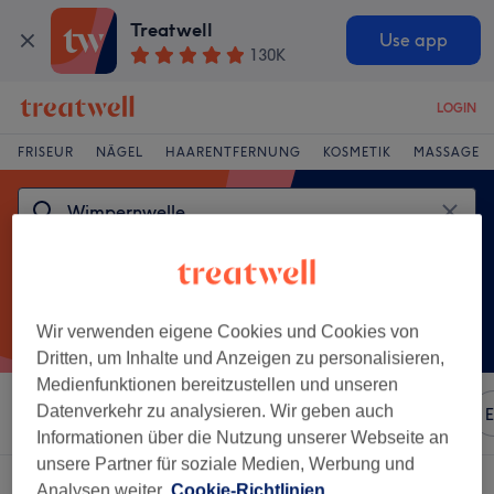
Treatwell
Use app
130K
LOGIN
FRISEUR
NÄGEL
HAARENTFERNUNG
KOSMETIK
MASSAGE
Wir verwenden eigene Cookies und Cookies von
Dritten, um Inhalte und Anzeigen zu personalisieren,
Medienfunktionen bereitzustellen und unseren
Datenverkehr zu analysieren. Wir geben auch
Sortieren nach
Beliebiger Preis
Marken
Salons
E
Informationen über die Nutzung unserer Webseite an
unsere Partner für soziale Medien, Werbung und
Ein Salon, der anbietet:
wimpernwelle in Bad Wörishofen
Analysen weiter.
Cookie-Richtlinien