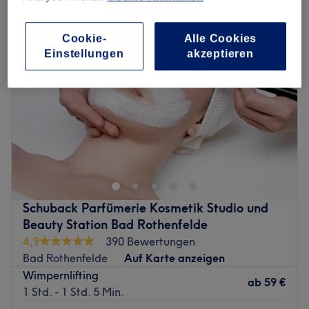
Cookie-
Alle Cookies
Einstellungen
akzeptieren
Schuback Parfümerie Kosmetik Studio und
Beauty Station Bad Rothenfelde
4,9
390 Bewertungen
Bad Rothenfelde
Auf Karte anzeigen
Wimpernlifting
ab
59 €
1 Std. - 1 Std. 5 Min.