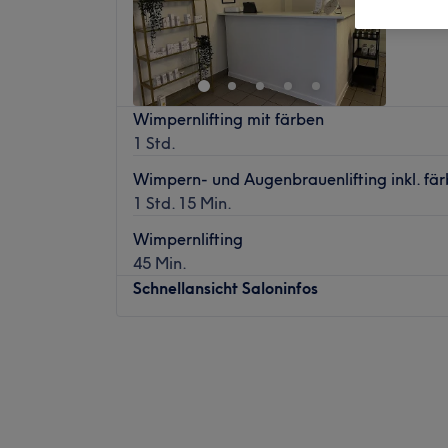
Schöneb
Wimpernlifting mit färben
1 Std.
Wimpern- und Augenbrauenlifting inkl. fä
1 Std. 15 Min.
Wimpernlifting
45 Min.
Schnellansicht Saloninfos
Montag
12:00
–
20:00
Dienstag
09:00
–
17:00
Mittwoch
12:00
–
20:00
Donnerstag
09:00
–
17:00
Freitag
12:00
–
20:00