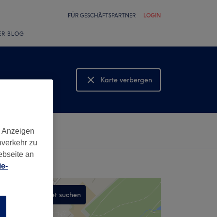
FÜR GESCHÄFTSPARTNER
LOGIN
ER BLOG
Karte verbergen
Karte anzeigen
d Anzeigen
nverkehr zu
ebseite an
e-
In diesem Gebiet suchen
n
,