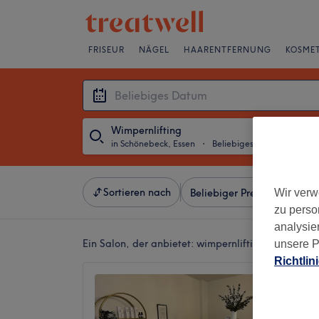
FRISEUR
NÄGEL
HAARENTFERNUNG
KOSMET
Wimpernlifting
in Schönebeck, Essen
・
Beliebiges Datum
Sortieren nach
Wir verw
Beliebiger Preis
Besonde
zu perso
analysie
Ein Salon, der anbietet:
wimpernlifting in Schöneb
unsere P
Richtlin
Hautna
Luana 
4,9