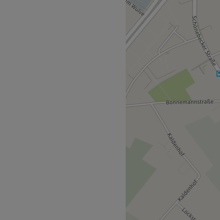
önebeck bietet dir ein
Behandlungen, die darauf
trahlen zu bringen. Von
 ist hier garantiert auch
und lass dich von
on der Busbahnhaltestelle
ikerin öffnet dir Inhaberin
it und Entspannung, in der
unkt stehen. Dank
odukte erzielt sie