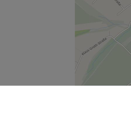
les daran, deine Beauty
n.
rauen- und Wimpernstyling,
ic.
Öffis angebunden.
Zurück zur Salonansicht