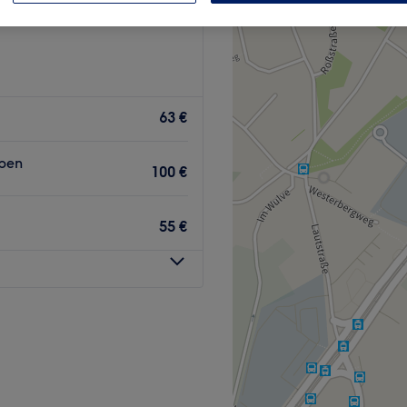
eck, Essen
63 €
rben
100 €
55 €