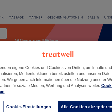
IK
MASSAGE
MÄNNER
GESCHENKGUTSCHEIN
SALE %
UNS
Wimpernlifting
enden eigene Cookies und Cookies von Dritten, um Inhalte un
rheiten
Salons
Expressangebote
Bewertung
nalisieren, Medienfunktionen bereitzustellen und unseren Date
ren. Wir geben auch Informationen über die Nutzung unserer W
eck, Essen
artner für soziale Medien, Werbung und Analysen weiter.
Cooki
ien
+
h Kosmetikinstitut
Thalmann
−
Cookie-Einstellungen
Alle Cookies akzeptiere
369 Bewertungen