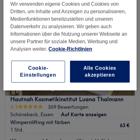
wimpernlifting in der Nähe von Stadtbezirk IV, Essen
Wir verwenden eigene Cookies und Cookies von
Dritten, um Inhalte und Anzeigen zu personalisieren,
Medienfunktionen bereitzustellen und unseren
Datenverkehr zu analysieren. Wir geben auch
Informationen über die Nutzung unserer Webseite an
unsere Partner für soziale Medien, Werbung und
Analysen weiter.
Cookie-Richtlinien
Cookie-
Alle Cookies
Einstellungen
akzeptieren
Hautnah Kosmetikinstitut Luana Thalmann
4,9
369 Bewertungen
Schönebeck, Essen
Auf Karte anzeigen
Wimpernlifting mit färben
63 €
1 Std.