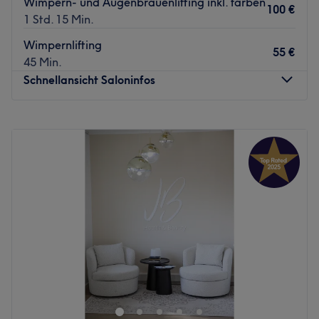
Wimpern- und Augenbrauenlifting inkl. färben
100 €
1 Std. 15 Min.
Wimpernlifting
55 €
45 Min.
Schnellansicht Saloninfos
Montag
12:00
–
20:00
Dienstag
09:00
–
17:00
Mittwoch
12:00
–
20:00
Donnerstag
09:00
–
17:00
Freitag
12:00
–
20:00
Samstag
Geschlossen
Sonntag
Geschlossen
Das Hautnah Kosmetikinstitut in Essen, Schönebeck bietet
dir ein umfangreiches Angebot an hochwertigen
Behandlungen, die darauf abzielen, deine natürliche
Schönheit zum Strahlen zu bringen. Von