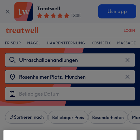
Treatwell
Use app
130K
LOGIN
FRISEUR
NÄGEL
HAARENTFERNUNG
KOSMETIK
MASSAGE
Sortieren nach
Beliebiger Preis
Besonderheiten
Mar
4 Salons die anbieten: