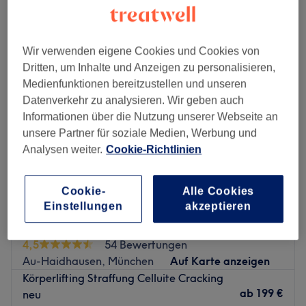
ultraschallbehandlungen in der Nähe von Rosenheimer Platz,
München
Wir verwenden eigene Cookies und Cookies von
Dritten, um Inhalte und Anzeigen zu personalisieren,
Medienfunktionen bereitzustellen und unseren
Datenverkehr zu analysieren. Wir geben auch
Informationen über die Nutzung unserer Webseite an
unsere Partner für soziale Medien, Werbung und
Analysen weiter.
Cookie-Richtlinien
Cookie-
Alle Cookies
Einstellungen
akzeptieren
Point Hair & Beauty
4,5
54 Bewertungen
Au-Haidhausen, München
Auf Karte anzeigen
Körperlifting Straffung Celluite Cracking
ab
199 €
neu