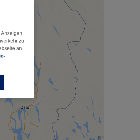
d Anzeigen
nverkehr zu
ebseite an
e-
n