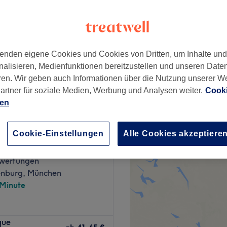
im, Bayern
 Minute und Nebenzeiten
enden eigene Cookies und Cookies von Dritten, um Inhalte un
ab
56 €
nalisieren, Medienfunktionen bereitzustellen und unseren Date
Spare bis zu 30%
ren. Wir geben auch Informationen über die Nutzung unserer W
artner für soziale Medien, Werbung und Analysen weiter.
Cooki
ien
Cookie-Einstellungen
Alle Cookies akzeptiere
ne Beauty Center
wertungen
nburg, München
 Minute
que