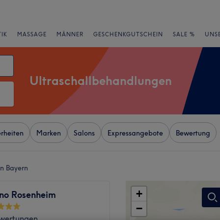
IK
MASSAGE
MÄNNER
GESCHENKGUTSCHEIN
SALE %
UNS
Ultraschallbehandlungen
rheiten
Marken
Salons
Expressangebote
Bewertung
in Bayern
+
no Rosenheim
−
wertungen