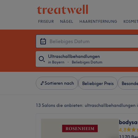
FRISEUR
NÄGEL
HAARENTFERNUNG
KOSMET
Ultraschallbehandlungen
in Bayern
・
Beliebiges Datum
Sortieren nach
Beliebiger Preis
Besonde
13 Salons die anbieten:
ultraschallbehandlungen 
bodysa
4,8
1170 Be