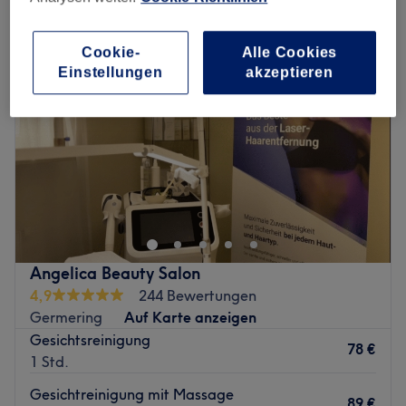
Cookie-
Alle Cookies
Einstellungen
akzeptieren
Angelica Beauty Salon
4,9
244 Bewertungen
Germering
Auf Karte anzeigen
Gesichtsreinigung
78 €
1 Std.
Gesichtreinigung mit Massage
89 €