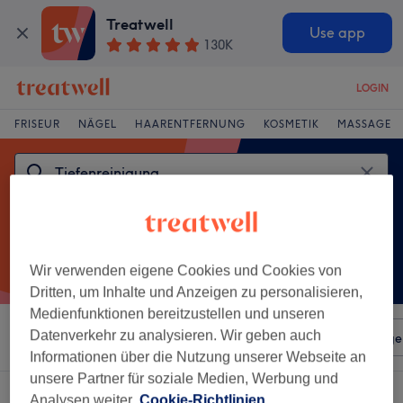
Treatwell
Use app
130K
LOGIN
FRISEUR
NÄGEL
HAARENTFERNUNG
KOSMETIK
MASSAGE
Wir verwenden eigene Cookies und Cookies von
Dritten, um Inhalte und Anzeigen zu personalisieren,
Medienfunktionen bereitzustellen und unseren
Datenverkehr zu analysieren. Wir geben auch
Sortieren nach
Beliebiger Preis
Salons
Expressange
Informationen über die Nutzung unserer Webseite an
unsere Partner für soziale Medien, Werbung und
Ein Salon, der anbietet:
tiefenreinigung in Germering
Analysen weiter.
Cookie-Richtlinien