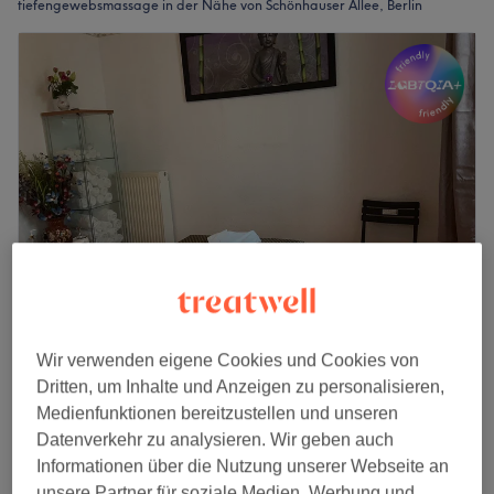
tiefengewebsmassage in der Nähe von Schönhauser Allee, Berlin
Suk-Jai Spa & Wellness
Wir verwenden eigene Cookies und Cookies von
4,9
2097 Bewertungen
Dritten, um Inhalte und Anzeigen zu personalisieren,
Schönhauser Allee Arcaden, Berlin
Medienfunktionen bereitzustellen und unseren
Auf Karte anzeigen
Datenverkehr zu analysieren. Wir geben auch
Nebenzeiten
Informationen über die Nutzung unserer Webseite an
Thai Tiefengewebemassage 60
unsere Partner für soziale Medien, Werbung und