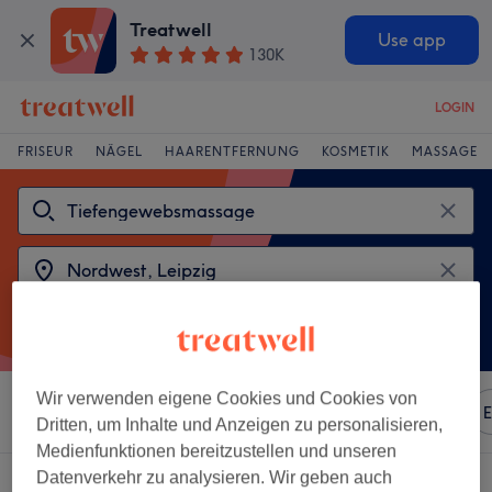
Treatwell
Use app
130K
LOGIN
FRISEUR
NÄGEL
HAARENTFERNUNG
KOSMETIK
MASSAGE
Wir verwenden eigene Cookies und Cookies von
Sortieren nach
Beliebiger Preis
Marken
Salons
E
Dritten, um Inhalte und Anzeigen zu personalisieren,
Medienfunktionen bereitzustellen und unseren
Datenverkehr zu analysieren. Wir geben auch
2 Salons die anbieten: