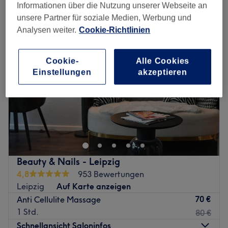
tiefengewebsmassage in der Nähe von Nordwest, Leipzig
Informationen über die Nutzung unserer Webseite an
unsere Partner für soziale Medien, Werbung und
Analysen weiter.
Cookie-Richtlinien
Cookie-
Alle Cookies
Einstellungen
akzeptieren
Beauty & Nails - Leipzig
4,8
953 Bewertungen
Leipzig
Auf Karte anzeigen
70 €
Anti Cellulite Massage
1 Std.
80 €
Schnellansicht Saloninfos