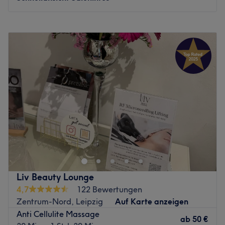
Montag
09:00
–
20:00
Dienstag
09:30
–
20:00
Mittwoch
09:00
–
20:00
Donnerstag
10:00
–
20:00
Freitag
09:00
–
20:00
Samstag
09:40
–
17:40
Sonntag
Geschlossen
Weil die Haut das Spiegelbild und die Augen das Tor zur
Seele sind, steht das Kosmetikstudio Beauty & Nails in
Leipzig für Qualität und ganzheitliche Lösungen – für
Schönheit und Wohlbefinden! Buche jetzt deinen
Wunschtermin und deine Wunschbehandlung über
Liv Beauty Lounge
Treatwell und lass dich verwöhnen!
4,7
122 Bewertungen
Zentrum-Nord, Leipzig
Auf Karte anzeigen
Bei Beauty & Nails findest du ein umfassendes Angebot
Anti Cellulite Massage
an den besten kosmetischen Behandlungen für dein
ab
50 €