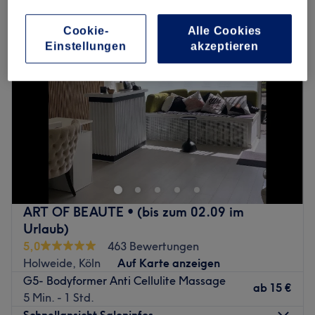
Cookie-
Alle Cookies
Einstellungen
akzeptieren
ART OF BEAUTE • (bis zum 02.09 im
Urlaub)
5,0
463 Bewertungen
Holweide, Köln
Auf Karte anzeigen
G5- Bodyformer Anti Cellulite Massage
ab
15 €
5 Min. - 1 Std.
Schnellansicht Saloninfos