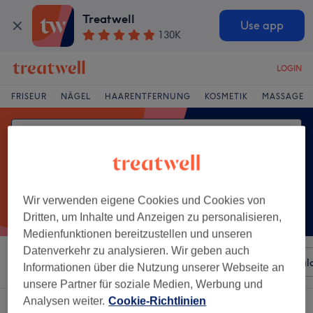
Treatwell
Use app
130K
LOGIN
FRISEUR
NÄGEL
HAARENTFERNUNG
KOSMETIK
MASSAGE
Wir verwenden eigene Cookies und Cookies von
Dritten, um Inhalte und Anzeigen zu personalisieren,
Medienfunktionen bereitzustellen und unseren
Datenverkehr zu analysieren. Wir geben auch
Sortieren nach
Beliebiger Preis
Besonderheiten
Sal
Informationen über die Nutzung unserer Webseite an
unsere Partner für soziale Medien, Werbung und
Analysen weiter.
Cookie-Richtlinien
Ein Salon, der anbietet:
tiefengewebsmassage in Holweide, Köln