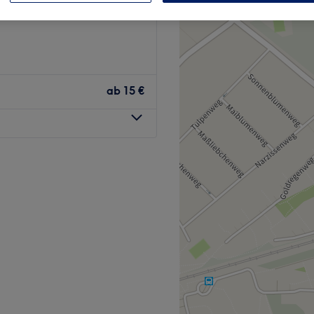
e, Köln
ab
15 €
tikstudio, das in der
ist bekannt für seine