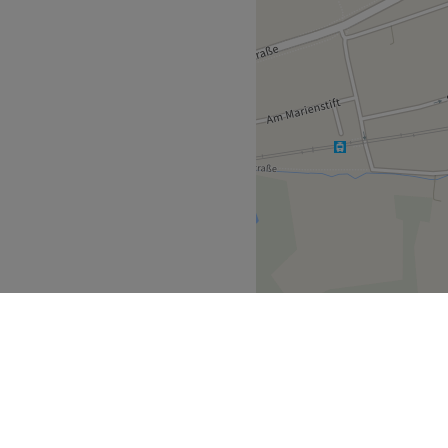
W-LAN, kostenlose
aubt, barrierefrei
Zurück zur Salonansicht