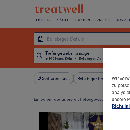
FRISEUR
NÄGEL
HAARENTFERNUNG
KOSMET
Tiefengewebsmassage
in Mülheim, Köln
・
Beliebiges Datum
Sortieren nach
Wir verw
Beliebiger Preis
Besonde
zu perso
analysie
Ein Salon, der anbietet:
tiefengewebsmassage in 
unsere P
Richtlin
ART OF
02.09 
5,0