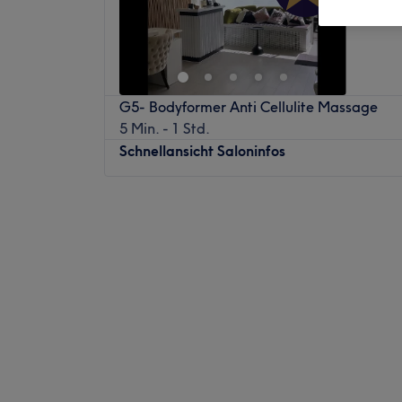
Holweid
G5- Bodyformer Anti Cellulite Massage
5 Min. - 1 Std.
Schnellansicht Saloninfos
Montag
12:00
–
20:00
Dienstag
10:00
–
17:00
Mittwoch
12:00
–
20:00
Donnerstag
10:00
–
17:00
Freitag
12:00
–
19:00
Samstag
10:00
–
17:00
Sonntag
Geschlossen
ART OF BEAUTE ist ein renommiertes Kosme
schönen Stadt Köln gelegen ist. Dieser Ort 