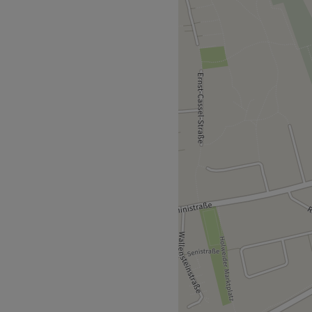
e besondere Aufmerksamkeit,
sich nur 5 Gehminuten vom
ern, die sich um die Kunden
hnet sich das Team durch
 für die
 ist darauf bedacht, die
und Kundenzufriedenheit zu
wie Türkisch möglich.
nehm
nent Make-Up,
e Produkte