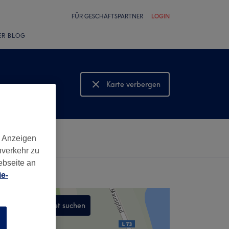
FÜR GESCHÄFTSPARTNER
LOGIN
ER BLOG
Karte verbergen
Karte anzeigen
d Anzeigen
nverkehr zu
ebseite an
e-
In diesem Gebiet suchen
n
,