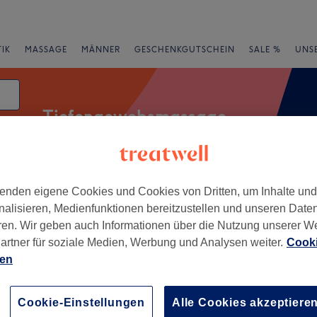
IK
MASSAGE
MÄNNER
GESCHENKGUTSCHEIN
SALE %
UNS
Tiefengewebsmassage
enden eigene Cookies und Cookies von Dritten, um Inhalte un
rheiten
Salons
Expressangebote
Bewertung
nalisieren, Medienfunktionen bereitzustellen und unseren Date
ren. Wir geben auch Informationen über die Nutzung unserer W
Mülheim, Köln
artner für soziale Medien, Werbung und Analysen weiter.
Cooki
ien
+
 BEAUTE • (bis zum
im Urlaub)
−
Cookie-Einstellungen
Alle Cookies akzeptiere
463 Bewertungen