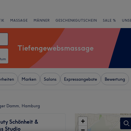
IK
MASSAGE
MÄNNER
GESCHENKGUTSCHEIN
SALE %
UNS
Tiefengewebsmassage
atum
rheiten
Marken
Salons
Expressangebote
Bewertung
rger Damm, Hamburg
+
uty Schönheit &
s Studio
−