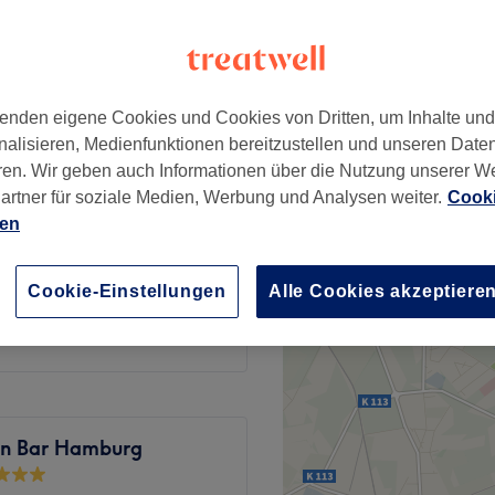
526 Bewertungen
k Nord, Hamburg
enden eigene Cookies und Cookies von Dritten, um Inhalte un
nalisieren, Medienfunktionen bereitzustellen und unseren Date
ab
45 €
ren. Wir geben auch Informationen über die Nutzung unserer W
artner für soziale Medien, Werbung und Analysen weiter.
Cooki
ien
ab
45 €
Cookie-Einstellungen
Alle Cookies akzeptiere
ab
89 €
in Bar Hamburg