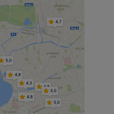
4,7
5,0
4,8
4,3
4,8
5,0
4,8
5,0