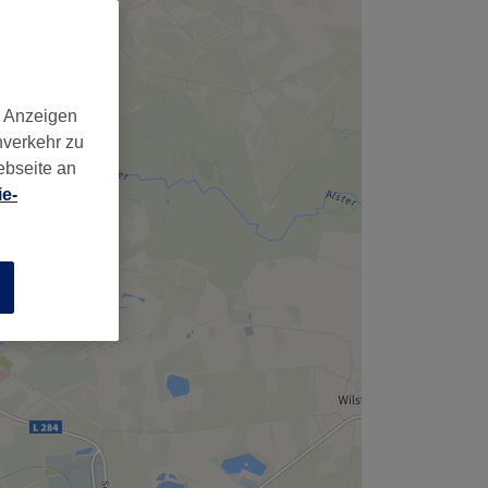
,
d Anzeigen
nverkehr zu
ebseite an
e-
n