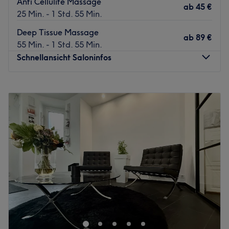
Anti Cellulite Massage
ab
45 €
25 Min. - 1 Std. 55 Min.
Deep Tissue Massage
ab
89 €
55 Min. - 1 Std. 55 Min.
Schnellansicht Saloninfos
Montag
09:00
–
20:00
Dienstag
09:00
–
20:00
Mittwoch
09:00
–
20:00
Donnerstag
09:00
–
20:00
Freitag
09:00
–
20:00
Samstag
10:00
–
14:00
Sonntag
Geschlossen
Über uns: Phi Beauty – Ganzheitliche Ästhetik & Balance.
Willkommen bei Phi Beauty in Hamburg! Inhaberin Anna
Bitsch bietet Ihnen hier ein einzigartiges, exklusives
Konzept, das wissenschaftliche Expertise, präventive