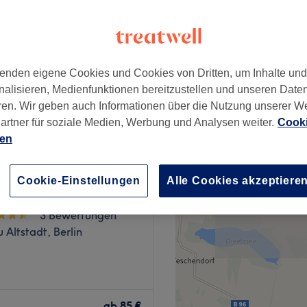
, Berlin
enden eigene Cookies und Cookies von Dritten, um Inhalte un
ab
60 €
nalisieren, Medienfunktionen bereitzustellen und unseren Date
ren. Wir geben auch Informationen über die Nutzung unserer W
artner für soziale Medien, Werbung und Analysen weiter.
Cooki
ien
Wellness & Massage
Cookie-Einstellungen
Alle Cookies akzeptiere
3 Bewertungen
Altstadt, Berlin
 mal zur Ruhe zu kommen?
arlottenburg ist der
ab
85 €