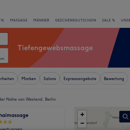
IK
MASSAGE
MÄNNER
GESCHENKGUTSCHEIN
SALE %
UNS
Tiefengewebsmassage
tum
rheiten
Marken
Salons
Expressangebote
Bewertung
er Nähe von Westend, Berlin
+
haimassage
−
wertungen