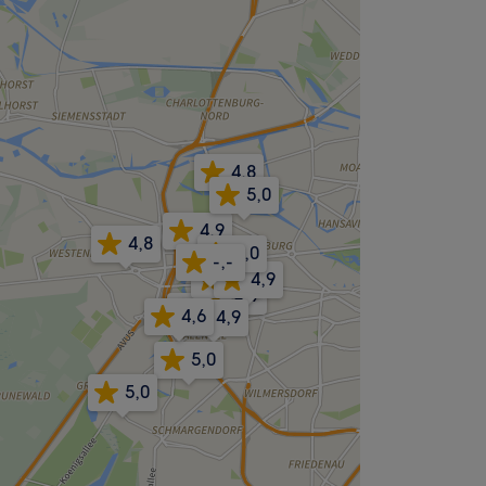
4,8
5,0
4,9
4,8
5,0
-,-
5,0
4,9
4,9
4,9
4,6
4,9
5,0
5,0