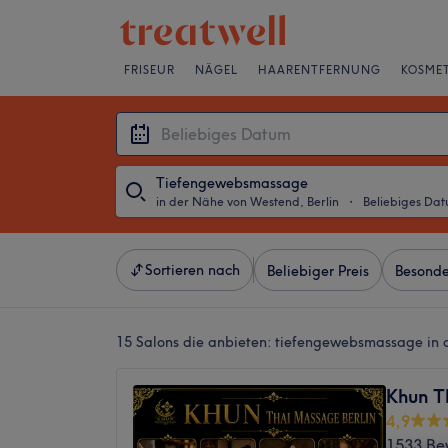
FRISEUR
NÄGEL
HAARENTFERNUNG
KOSMET
Tiefengewebsmassage
in der Nähe von Westend, Berlin
・
Beliebiges Da
Sortieren nach
Beliebiger Preis
Besonde
15 Salons die anbieten:
tiefengewebsmassage in d
Khun T
4,9
1533 Be