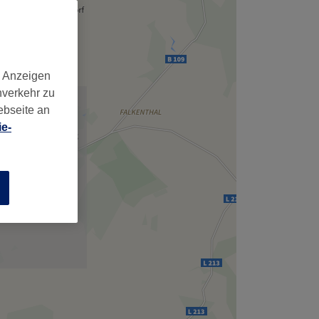
d Anzeigen
nverkehr zu
ebseite an
e-
n