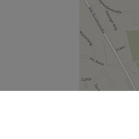
sehr trockene und juckende
Hautzustand ihrer Kundinnen
ndheit, Schönheit und
tz zu vereinen.
 Kunst kennen und lieben.
scheidest du heute mit der
tikinstitut
stitut aus der
tellung von 1h zu jeder
tut vom Bahnhof Nordholz, in