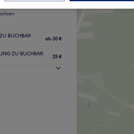
 Nordseeküste,
achsen
 ZU BUCHBAR
ab
20 €
LUNG ZU BUCHBAR
25 €