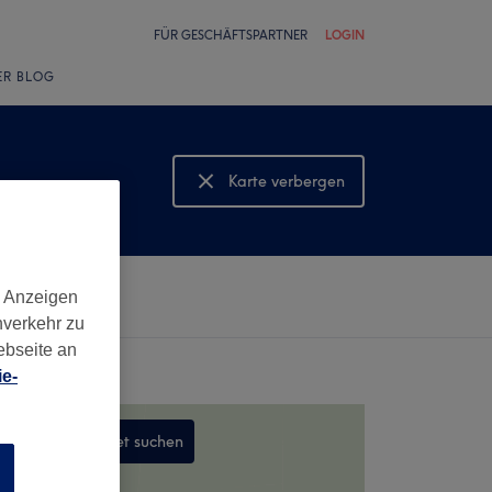
FÜR GESCHÄFTSPARTNER
LOGIN
ER BLOG
Karte verbergen
Karte anzeigen
d Anzeigen
nverkehr zu
ebseite an
e-
In diesem Gebiet suchen
n
,