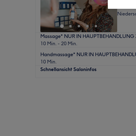
Wurster
Nieders
Massage* NUR IN HAUPTBEHANDLUNG
10 Min. - 20 Min.
Handmassage* NUR IN HAUPTBEHAND
10 Min.
Schnellansicht Saloninfos
Montag
Geschlossen
Dienstag
09:30
–
19:00
Mittwoch
08:30
–
19:00
Donnerstag
09:00
–
22:00
Freitag
09:00
–
19:00
Samstag
Geschlossen
Sonntag
Geschlossen