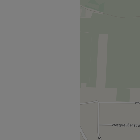
metikinstitut für
chen Bremerhaven &
n Ort geschaffen, an dem
g auf höchstem Niveau
 und präsentiert sich im
gsort, der Ruhe, Eleganz
Weiterbildung zur
ahrung über ein tiefgehendes
urokosmetik erzielt sie
ken.
Hauterneuerung & Anti-
rkannte Expertin für