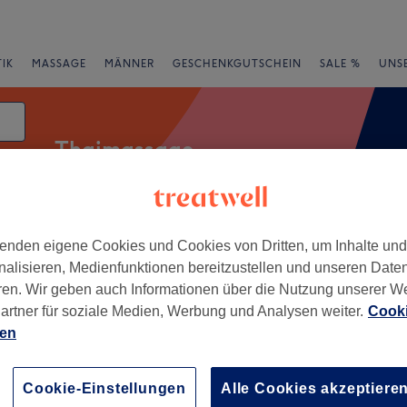
IK
MASSAGE
MÄNNER
GESCHENKGUTSCHEIN
SALE %
UNS
Thaimassage
atum
enden eigene Cookies und Cookies von Dritten, um Inhalte un
rheiten
Marken
Salons
Expressangebote
Bewertung
nalisieren, Medienfunktionen bereitzustellen und unseren Date
ren. Wir geben auch Informationen über die Nutzung unserer W
ordseeküste, Niedersachsen
artner für soziale Medien, Werbung und Analysen weiter.
Cooki
ien
+
osmetikinstitut für
sundheit & Wellness
−
Cookie-Einstellungen
Alle Cookies akzeptiere
78 Bewertungen