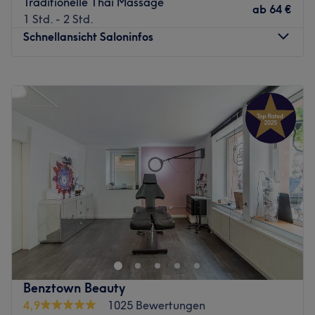
Traditionelle Thai Massage
ab
64 €
1 Std. - 2 Std.
Schnellansicht Saloninfos
Montag
10:00
–
21:00
Dienstag
10:00
–
21:00
Mittwoch
10:00
–
21:00
Donnerstag
10:00
–
21:00
Freitag
10:00
–
21:00
Samstag
10:00
–
21:00
Sonntag
10:00
–
21:00
Im stilvoll gestalteten Ambiente empfängt dich Ban Thai
Massage als entspannter Rückzugsort im Herzen von
Stuttgart. Schon beim Betreten wirst du von liebevoll
dekorierten Räumen im traditionellen thailändischen Stil
umhüllt – perfekt, um den hektischen Alltag hinter dir zu
Benztown Beauty
lassen und neue Energie zu tanken. Das Angebot reicht
4,9
1025 Bewertungen
von klassischer Thai-Massage, Thai-Öl und Hot-Stone