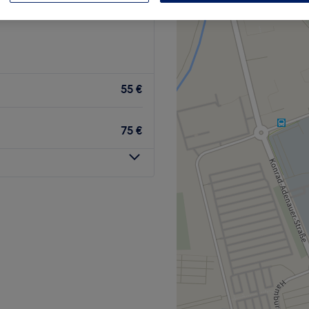
im am Rhein, Rheinland-
55 €
75 €