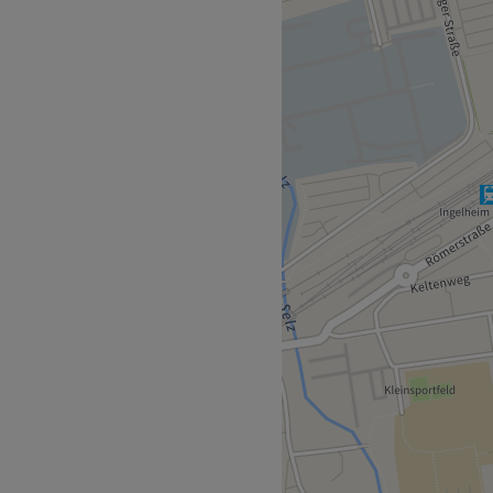
Diplom Kosmetologin Elena
eim am Rhein. Das
e Verfahren in den
Ästhetik, die mit Geräten
tellern durchgeführt
ber effektivsten
ngewendet, damit sich die
önheitsbehandlungen mit
amilienbetrieb, der 2017/18
rde, steht Kundennähe an
ernt. Zusätzlich gibt es
Berufserfahrung und ihren
arbeiterinnen, die sich