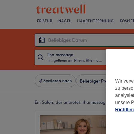
FRISEUR
NÄGEL
HAARENTFERNUNG
KOSMET
Thaimassage
in Ingelheim am Rhein, Rheinland-Pfalz
・
Beliebiges D
Sortieren nach
Wir verw
Beliebiger Preis
Besonde
zu perso
analysie
Ein Salon, der anbietet:
thaimassage in Ingelheim
unsere P
Richtlin
Oniro 
4,8
1148 Be