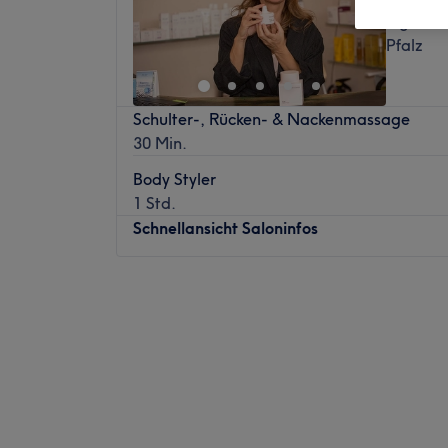
Ingelhe
Pfalz
Schulter-, Rücken- & Nackenmassage
30 Min.
Body Styler
1 Std.
Schnellansicht Saloninfos
Montag
09:00
–
20:00
Dienstag
09:00
–
20:00
Mittwoch
09:00
–
20:00
Donnerstag
09:00
–
20:00
Freitag
09:00
–
20:00
Samstag
09:00
–
16:00
Sonntag
Geschlossen