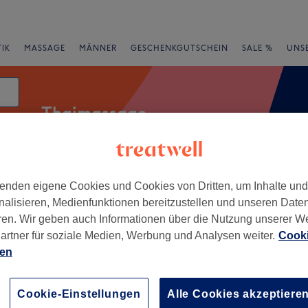
IK
MASSAGE
MÄNNER
GESCHENKGUTSCHEIN
SALE %
UNS
Thaimassage
atum
enden eigene Cookies und Cookies von Dritten, um Inhalte un
rheiten
Salons
Expressangebote
Bewertung
nalisieren, Medienfunktionen bereitzustellen und unseren Date
ren. Wir geben auch Informationen über die Nutzung unserer W
 am Rhein, Rheinland-Pfalz
artner für soziale Medien, Werbung und Analysen weiter.
Cooki
ien
+
Kosmetik
−
Cookie-Einstellungen
Alle Cookies akzeptiere
wertungen