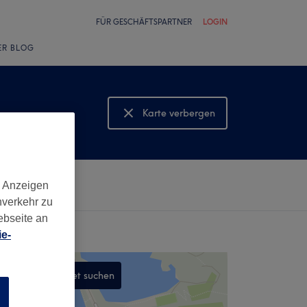
FÜR GESCHÄFTSPARTNER
LOGIN
ER BLOG
Karte verbergen
Karte anzeigen
d Anzeigen
nverkehr zu
ebseite an
e-
In diesem Gebiet suchen
n
,