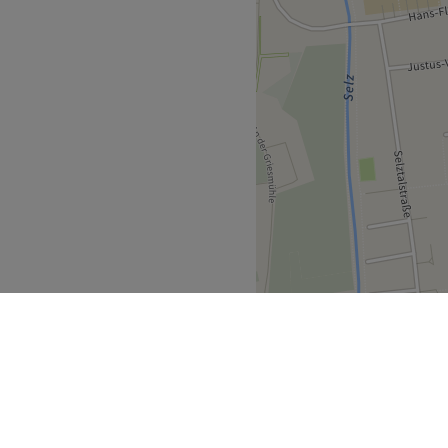
s neueste kosmetische Know
ern. Seit 2015 ist das
rieb.
isch elegant bezeichnen.
ndlungen, Hydrafacial,
extensions und -lifting,
Mani-Pediküre
viderm, BABOR EXCELLENCE
ie Verwendung der
en
Zurück zur Salonansicht