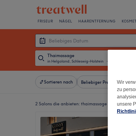
FRISEUR
NÄGEL
HAARENTFERNUNG
KOSMET
Thaimassage
in Helgoland, Schleswig-Holstein
・
Beliebiges Da
Sortieren nach
Wir verw
Beliebiger Preis
Marken
zu perso
analysie
2 Salons die anbieten:
thaimassage in Helgoland,
unsere P
Richtlin
Test Os
4,5
Helgola