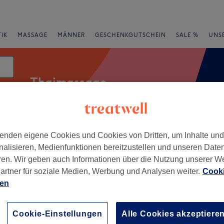
IK
MASSAGE
MÄNNER
GESCHENKGUTSCHEIN
SALE %
UNS
Thaimassage
tum
enden eigene Cookies und Cookies von Dritten, um Inhalte un
Salons
Expressangebote
Bewertung
nalisieren, Medienfunktionen bereitzustellen und unseren Date
ren. Wir geben auch Informationen über die Nutzung unserer W
 Schleswig-Holstein
artner für soziale Medien, Werbung und Analysen weiter.
Cooki
ien
+
t (nicht buchen!)
38 Bewertungen
−
Cookie-Einstellungen
Alle Cookies akzeptiere
nd, Schleswig-Holstein