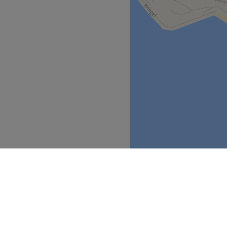
, DENN DIES IST EIN
hnprogramm auf dieser Seite
Termin, denn dies ist ein
rn auf Treatwell.de möchten
für verwenden Sie die
ontakt direkt an uns.
tet Sie im Salon – Rhein
 in der Düsseldorfer
 Aussicht auf den Rhein
 von Hairstylisten und
ssen Sie sich bei einem Glas
wärmten Tüchern stilistisch
ruktur entsprechend,
. Eine vollkommende
ngbereich des Studios. Für