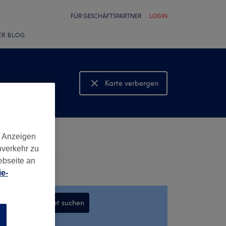
FÜR GESCHÄFTSPARTNER
LOGIN
ER BLOG
Karte verbergen
Karte anzeigen
d Anzeigen
nverkehr zu
ebseite an
e-
In diesem Gebiet suchen
n
,