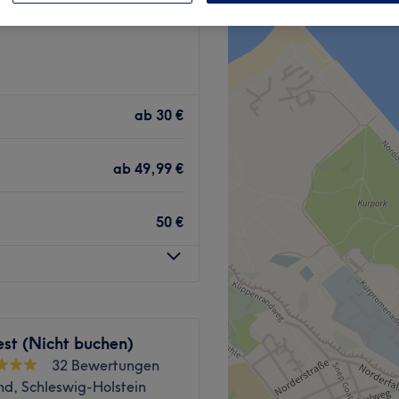
ab
30 €
ab
49,99 €
50 €
st (Nicht buchen)
32 Bewertungen
nd, Schleswig-Holstein