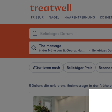
FRISEUR
NÄGEL
HAARENTFERNUNG
KOSMET
Thaimassage
in der Nähe von St. Georg, Hamburg
・
Beliebiges D
Sortieren nach
Beliebiger Preis
Besonde
8 Salons die anbieten:
thaimassage in der Nähe 
The Sk
4,8
4315 Be