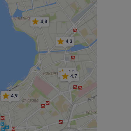
4,8
4,3
4,8
4,7
4,9