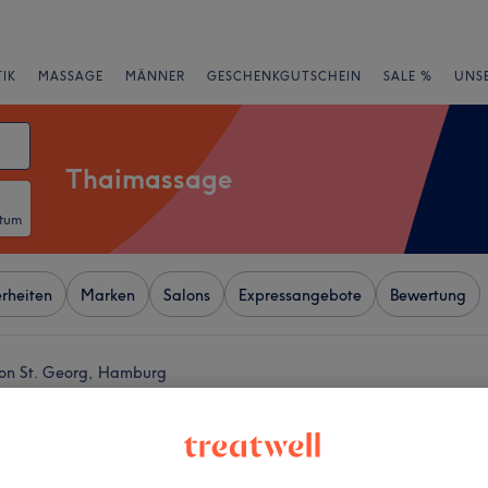
IK
MASSAGE
MÄNNER
GESCHENKGUTSCHEIN
SALE %
UNS
Thaimassage
atum
rheiten
Marken
Salons
Expressangebote
Bewertung
von St. Georg, Hamburg
+
in Bar Hamburg
−
wertungen