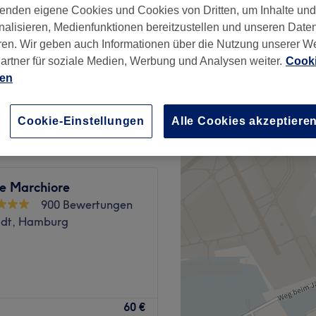
enden eigene Cookies und Cookies von Dritten, um Inhalte un
rst, Hamburg
nalisieren, Medienfunktionen bereitzustellen und unseren Date
ren. Wir geben auch Informationen über die Nutzung unserer W
artner für soziale Medien, Werbung und Analysen weiter.
Cooki
ien
ab
44,99 €
Cookie-Einstellungen
Alle Cookies akzeptiere
ne Marchiore
900 Bewertungen
adt, Hamburg
ht über treatwell.de
60 €