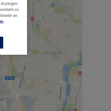
d Anzeigen
nverkehr zu
ebseite an
e-
n