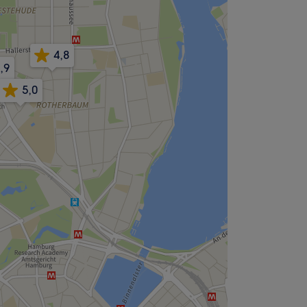
4,8
,9
5,0