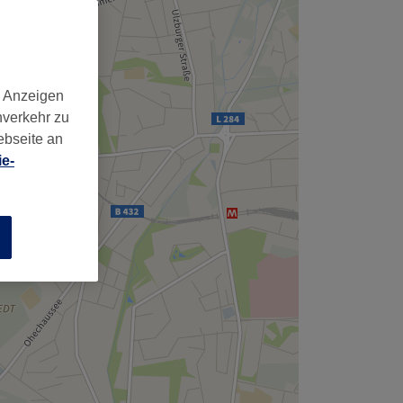
,
d Anzeigen
nverkehr zu
ebseite an
e-
n