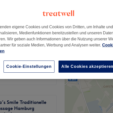
orf
wertungen
rf, Hamburg
enden eigene Cookies und Cookies von Dritten, um Inhalte un
nalisieren, Medienfunktionen bereitzustellen und unseren Date
ab
65 €
ren. Wir geben auch Informationen über die Nutzung unserer W
artner für soziale Medien, Werbung und Analysen weiter.
Cooki
ien
ab
65 €
Cookie-Einstellungen
Alle Cookies akzeptiere
130 €
s Smile Traditionelle
assage Hamburg