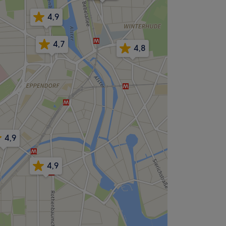
4,9
4,7
4,8
4,9
4,9