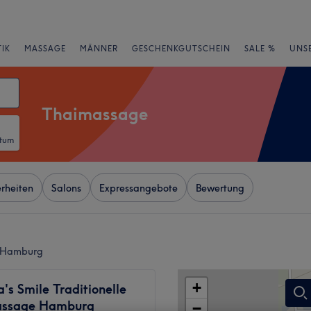
IK
MASSAGE
MÄNNER
GESCHENKGUTSCHEIN
SALE %
UNS
Thaimassage
atum
rheiten
Salons
Expressangebote
Bewertung
, Hamburg
+
s Smile Traditionelle
assage Hamburg
−