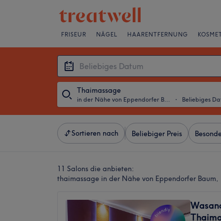
FRISEUR
NÄGEL
HAARENTFERNUNG
KOSMET
Thaimassage
in der Nähe von Eppendorfer Baum, Hamburg
・
Beliebiges D
Sortieren nach
Beliebiger Preis
Besonde
11 Salons die anbieten:
thaimassage in der Nähe von Eppendorfer Baum
Wasana'
Thaim