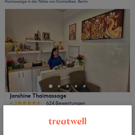
thaimassage in der Nähe von Güntzelkiez, Berlin
Janshine Thaimassage
4,5
624 Bewertungen
Wilmersdorf, Berlin
Auf Karte anzeigen
Traditionelle Thai Massage für Damen
ab
33 €
30 Min. - 1 Std. 30 Min.