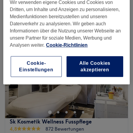
Traditionelle Thai Massage für Herren
Wir verwenden eigene Cookies und Cookies von
ab
35 €
30 Min. - 1 Std. 30 Min.
Dritten, um Inhalte und Anzeigen zu personalisieren,
Schnellansicht Saloninfos
Medienfunktionen bereitzustellen und unseren
Datenverkehr zu analysieren. Wir geben auch
Informationen über die Nutzung unserer Webseite an
Montag
10:00
–
20:00
unsere Partner für soziale Medien, Werbung und
Dienstag
10:00
–
20:00
Analysen weiter.
Cookie-Richtlinien
Mittwoch
10:00
–
20:00
Donnerstag
10:00
–
20:00
Freitag
10:00
–
20:00
Cookie-
Alle Cookies
Samstag
10:00
–
20:00
Einstellungen
akzeptieren
Sonntag
Geschlossen
Fix und alle? Dann lohnt sich eine wohltuende und
heilende Massage bei Janshine Thaimassage in Berlin-
Wilmersdorf. Das Massage-Studio in der Blissestraße 32
ist ein Ort der Ruhe und Sensibilität von Dingen, die dir
im Alltag immer wieder verloren gehen. Tu' dir etwas
Sk Kosmetik Wellness Fusspflege
Gutes und buch dir einfach mit Treatwell deinen
4,8
872 Bewertungen
Wunschtermin!