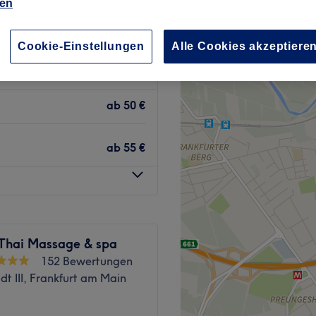
ien
228 Bewertungen
dt III, Frankfurt am Main
Cookie-Einstellungen
Alle Cookies akzeptiere
ab
50 €
ab
55 €
Thai Massage & spa
152 Bewertungen
dt III, Frankfurt am Main