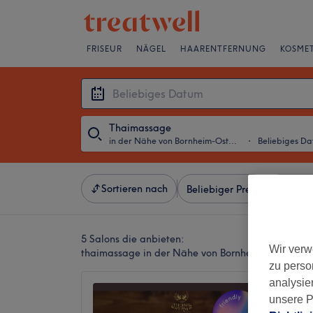
FRISEUR
NÄGEL
HAARENTFERNUNG
KOSMET
Thaimassage
in der Nähe von Bornheim-Ostend, Frankfurt am Main
・
Beliebiges D
Sortieren nach
Beliebiger Preis
Besonde
5 Salons die anbieten:
Wir verw
thaimassage in der Nähe von Bornheim-Ostend, F
zu perso
analysie
Thong-
unsere P
Wellne