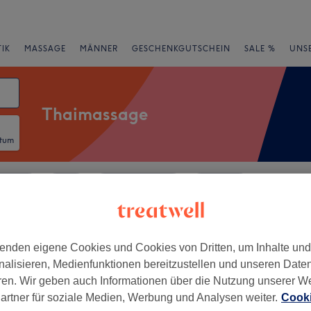
IK
MASSAGE
MÄNNER
GESCHENKGUTSCHEIN
SALE %
UNS
Thaimassage
atum
rheiten
Salons
Expressangebote
Bewertung
enden eigene Cookies und Cookies von Dritten, um Inhalte un
rankfurt am Main
nalisieren, Medienfunktionen bereitzustellen und unseren Date
ren. Wir geben auch Informationen über die Nutzung unserer W
+
Yeam Thai Massage &
artner für soziale Medien, Werbung und Analysen weiter.
Cooki
ss
−