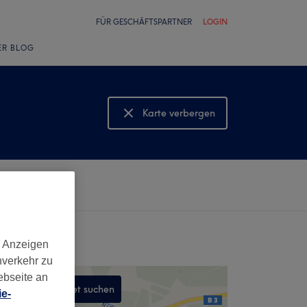
FÜR GESCHÄFTSPARTNER
LOGIN
ER BLOG
Karte verbergen
Karte anzeigen
d Anzeigen
nverkehr zu
ebseite an
In diesem Gebiet suchen
e-