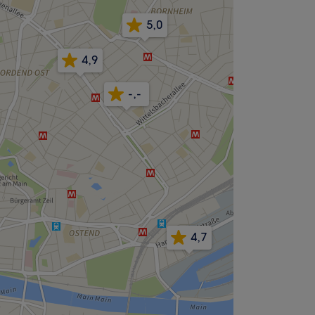
5,0
4,9
-,-
4,7