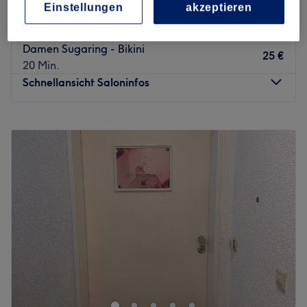
Damen Sugaring - Oberlippe
Einstellungen
akzeptieren
15 €
10 Min.
Damen Sugaring - Bikini
25 €
20 Min.
Schnellansicht Saloninfos
Montag
09:00
–
19:00
Dienstag
09:00
–
19:00
Mittwoch
09:00
–
19:00
Donnerstag
09:00
–
19:00
Freitag
09:00
–
12:00
Samstag
Geschlossen
Sonntag
Geschlossen
Strahlende und reine Haut zaubert dir das professionelle
Team von Medical Beauty am Feuersee in Stuttgart. Hier
kannst du dich zurücklehnen. Die Profis verwöhnen dich
und deine Haut mit pflegenden Produkten und