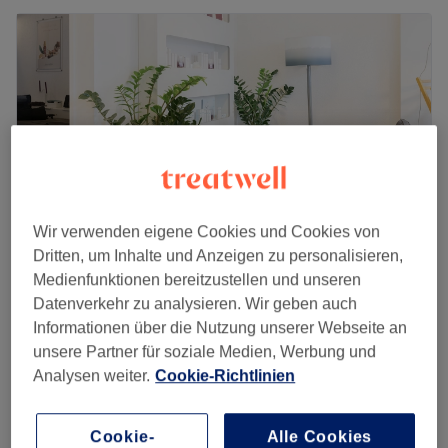
Wir verwenden eigene Cookies und Cookies von
Dritten, um Inhalte und Anzeigen zu personalisieren,
Medienfunktionen bereitzustellen und unseren
Medical Beauty am Feuersee
Datenverkehr zu analysieren. Wir geben auch
4,9
36 Bewertungen
Informationen über die Nutzung unserer Webseite an
zu weiteren Stadtteilen, Stuttgart
unsere Partner für soziale Medien, Werbung und
Auf Karte anzeigen
Analysen weiter.
Cookie-Richtlinien
Damen Sugaring - Achseln
25 €
15 Min.
Cookie-
Alle Cookies