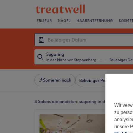
FRISEUR
NÄGEL
HAARENTFERNUNG
KOSMET
Sugaring
in der Nähe von Stoppenberg, Essen
・
Beliebiges D
Sortieren nach
Beliebiger Preis
Besonde
4 Salons die anbieten:
sugaring in der Nähe von 
Wir verw
zu perso
Miss S
analysie
Sugari
unsere P
4,5