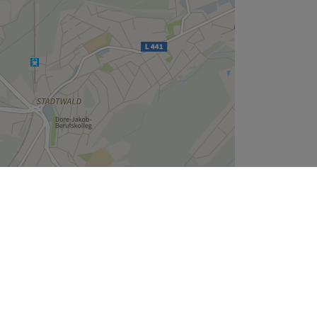
Leaflet
| ©
OpenStreetMap
contributors