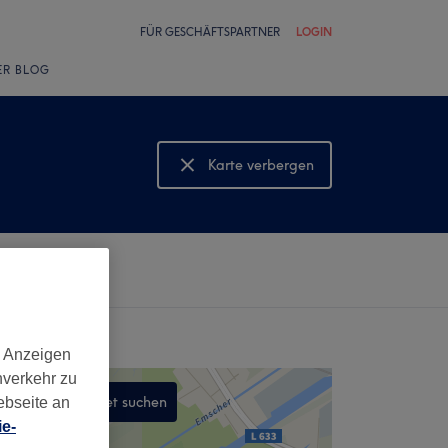
FÜR GESCHÄFTSPARTNER
LOGIN
ER BLOG
Karte verbergen
Karte anzeigen
d Anzeigen
nverkehr zu
In diesem Gebiet suchen
ebseite an
e-
,