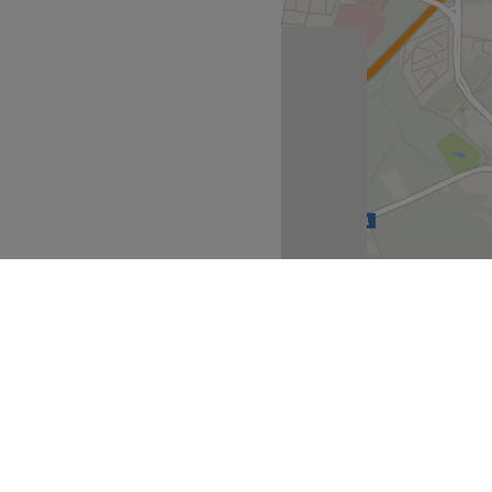
stfalen
Rheinland
>
>