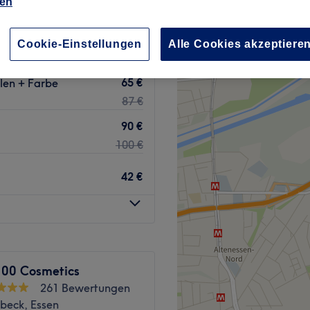
ien
wertungen
irk I, Essen
Cookie-Einstellungen
Alle Cookies akzeptiere
65 €
len + Farbe
87 €
90 €
100 €
42 €
100 Cosmetics
261 Bewertungen
beck, Essen