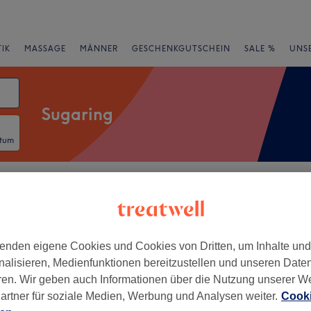
IK
MASSAGE
MÄNNER
GESCHENKGUTSCHEIN
SALE %
UNS
Sugaring
atum
rheiten
Marken
Salons
Expressangebote
Bewertung
Stoppenberg, Essen
enden eigene Cookies und Cookies von Dritten, um Inhalte un
nalisieren, Medienfunktionen bereitzustellen und unseren Date
+
aigon Nail Waxing &
ren. Wir geben auch Informationen über die Nutzung unserer W
ng im HBF
−
artner für soziale Medien, Werbung und Analysen weiter.
Cooki