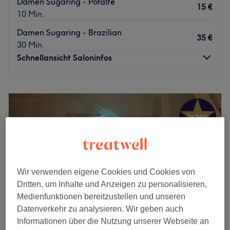
Damen Sugaring - Pofalte
15 €
10 Min.
Damen Sugaring - Brazilian
35 €
30 Min.
Schnellansicht Saloninfos
Montag
10:00
–
20:00
Dienstag
10:00
–
20:00
Mittwoch
10:00
–
20:00
Donnerstag
10:00
–
20:00
Freitag
10:00
–
20:00
Samstag
Geschlossen
Sonntag
Geschlossen
Wir verwenden eigene Cookies und Cookies von
Dritten, um Inhalte und Anzeigen zu personalisieren,
Ein schonendes und außergewöhnlich gründliches
Medienfunktionen bereitzustellen und unseren
Waxing- oder Sugaring-Erlebnis erwartet dich bei
Datenverkehr zu analysieren. Wir geben auch
Sugarlux Professional Sugarwaxing in Düsseldorf-
Informationen über die Nutzung unserer Webseite an
Friedrichstadt! Geschmeidige, schöne und stoppelfreie