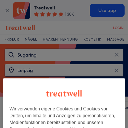
Treatwell
Use app
130K
LOGIN
FRISEUR
NÄGEL
HAARENTFERNUNG
KOSMETIK
MASSAGE
Sortieren nach
Beliebiger Preis
Besonderheiten
Mar
Wir verwenden eigene Cookies und Cookies von
Dritten, um Inhalte und Anzeigen zu personalisieren,
Medienfunktionen bereitzustellen und unseren
2 Salons die anbieten:
sugaring in Leipzig