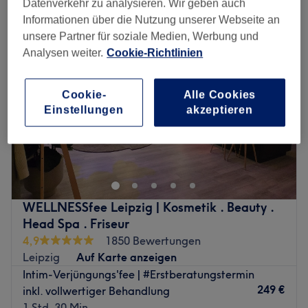
Datenverkehr zu analysieren. Wir geben auch
Informationen über die Nutzung unserer Webseite an
unsere Partner für soziale Medien, Werbung und
Analysen weiter.
Cookie-Richtlinien
Cookie-
Alle Cookies
Einstellungen
akzeptieren
WELLNESSfee Leipzig | Kosmetik . Beauty .
Head Spa . Friseur
4,9
1850 Bewertungen
Leipzig
Auf Karte anzeigen
Intim-Verjüngungs'fee | #Erstberatungstermin
249 €
inkl. vollwertiger Behandlung
1 Std. 30 Min.