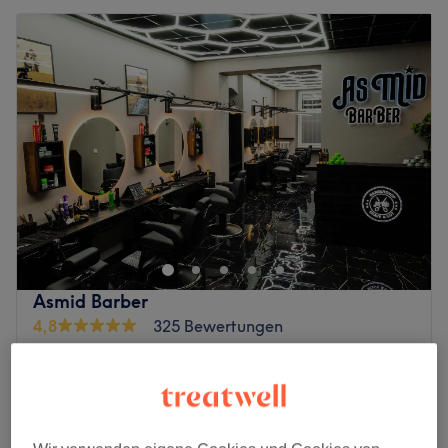
Asmid Barber
4,8
325 Bewertungen
Wilmersdorf, Berlin
Auf Karte anzeigen
Herren Sugaring - Nase
5 €
15 Min.
Herren Sugaring - Augenbrauen
8 €