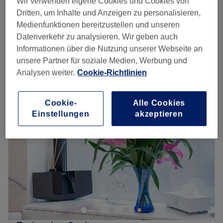
Wir verwenden eigene Cookies und Cookies von
15 Min.
Dritten, um Inhalte und Anzeigen zu personalisieren,
Herren Sugaring - Hals
Medienfunktionen bereitzustellen und unseren
13 €
20 Min.
Datenverkehr zu analysieren. Wir geben auch
Schnellansicht Saloninfos
Informationen über die Nutzung unserer Webseite an
unsere Partner für soziale Medien, Werbung und
Analysen weiter.
Cookie-Richtlinien
Montag
09:30
–
19:30
Dienstag
09:30
–
19:30
Mittwoch
09:30
–
19:30
Cookie-
Alle Cookies
Donnerstag
09:30
–
19:30
Einstellungen
akzeptieren
Freitag
09:30
–
19:30
Samstag
09:30
–
18:00
Sonntag
Geschlossen
Willkommen bei Asmid Barber, deinem exklusiven Ziel in
Berlin, Wilmersdorf für männliche Pflege und Stil. Hier
findest du maßgeschneiderte Haarschnitte, professionelle
Bartpflege und eine Reihe von Premium-Dienstleistungen,
um deinen Look zu vervollständigen.