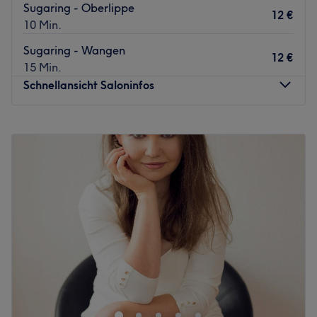
Sugaring - Oberlippe
12 €
10 Min.
Sugaring - Wangen
12 €
15 Min.
Schnellansicht Saloninfos
Montag
10:00
–
18:00
Dienstag
10:00
–
18:00
Mittwoch
10:00
–
18:00
Donnerstag
10:00
–
18:00
Freitag
10:00
–
16:00
Samstag
Geschlossen
Sonntag
Geschlossen
Aufgepasst, ein echter Geheimtipp ist das Homestudio
Touch of Senses in Friedberg. Nach einer individuellen
Beratung kannst du zwischen pflegenden
Gesichtsbehandlungen, Nagelpflege, Sugaring oder