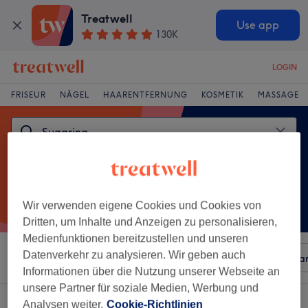
Treatwell
Use app
130K
LOGIN
FRISEUR
NÄGEL
HAARENTFERNUNG
KOSMETIK
MASSAGE
Wir verwenden eigene Cookies und Cookies von
Dritten, um Inhalte und Anzeigen zu personalisieren,
Medienfunktionen bereitzustellen und unseren
Datenverkehr zu analysieren. Wir geben auch
Sortieren nach
Beliebiger Preis
Besonderheiten
Mar
Informationen über die Nutzung unserer Webseite an
unsere Partner für soziale Medien, Werbung und
Ein Salon, der anbietet:
sugaring in Emden, Niedersachsen
Analysen weiter.
Cookie-Richtlinien