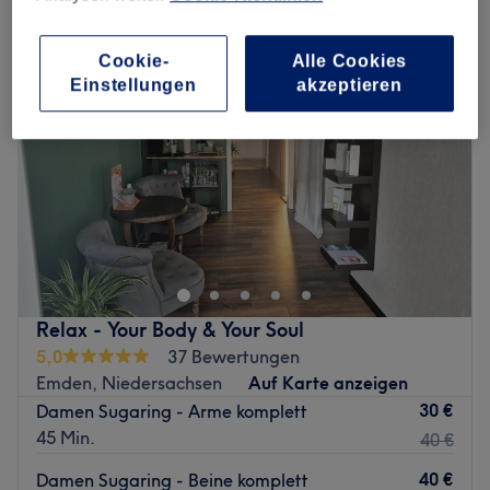
Cookie-
Alle Cookies
Einstellungen
akzeptieren
Relax - Your Body & Your Soul
5,0
37 Bewertungen
Emden, Niedersachsen
Auf Karte anzeigen
30 €
Damen Sugaring - Arme komplett
45 Min.
40 €
40 €
Damen Sugaring - Beine komplett