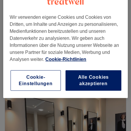
15 €
Mascara
15 Min.
Wir verwenden eigene Cookies und Cookies von
Augenbrauen färben → Intensivierung der
Dritten, um Inhalte und Anzeigen zu personalisieren,
natürlichen Brauenfarbe – für ausdrucksstarke
Medienfunktionen bereitzustellen und unseren
15 €
Konturen
Datenverkehr zu analysieren. Wir geben auch
15 Min.
Informationen über die Nutzung unserer Webseite an
unsere Partner für soziale Medien, Werbung und
Augenbrauen zupfen → Sanftes Formen der
Analysen weiter.
Cookie-Richtlinien
15 €
Brauen – mit Pinzette
15 Min.
Schnellansicht Saloninfos
Cookie-
Alle Cookies
Einstellungen
akzeptieren
Montag
10:00
–
20:15
Dienstag
10:00
–
20:15
Mittwoch
10:00
–
20:15
Donnerstag
10:00
–
20:15
Freitag
10:00
–
20:15
Samstag
10:00
–
20:15