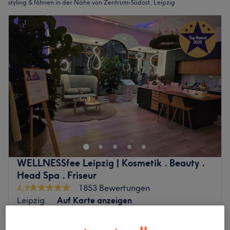
styling & föhnen in der Nähe von Zentrum-Südost, Leipzig
WELLNESSfee Leipzig | Kosmetik . Beauty .
Head Spa . Friseur
4,9
1853 Bewertungen
Leipzig
Auf Karte anzeigen
Wimpern färben → Sichtbar dunklere Wimpern
für einen wachen, gepflegten Blick – ohne