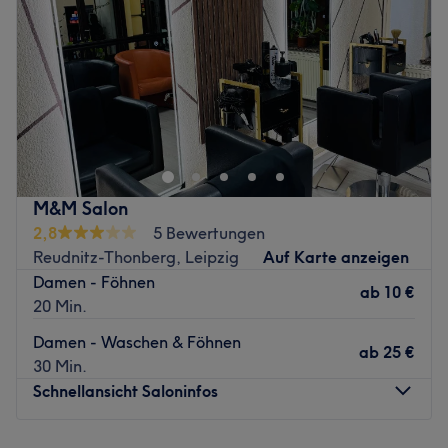
Freitag
09:00
–
20:00
Expertise: Kosmetikbehandlungen.
Samstag
09:00
–
20:00
Produkte und Produktmarken: Hochwertige Produkte.
Sonntag
Geschlossen
Extras: Sehr gut mit den öffentlichen Verkehrsmitteln zu
erreichen.
Im modernen Salon im Leipziger Hauptbahnhof bietet
Zurück zur Salonansicht
King Cut exklusive Barber‑Services in stilvoller
Atmosphäre. Das Angebot reicht von präzisen
Haarschnitten bis zur klassischen Bartpflege, kombiniert
mit entspannender Wellness wie der traditionellen
M&M Salon
japanischen Kopfmassage – sogenannte Head Spa –, die
2,8
5 Bewertungen
Kopfhaut und Haar revitalisiert. Perfekt für alle, die Wert
Reudnitz-Thonberg, Leipzig
Auf Karte anzeigen
auf gepflegtes Aussehen und ein besonderes
Damen - Föhnen
Verwöhnerlebnis legen.
ab
10 €
20 Min.
Nächste öffentliche Verkehrsmittel:
Damen - Waschen & Föhnen
ab
25 €
Aufgrund seiner optimalen Lage im Leipziger
30 Min.
Hauptbahnhof ist der Salon super mit den Öffis zu
Schnellansicht Saloninfos
erreichen.
Das Team:
Montag
10:00
–
18:00