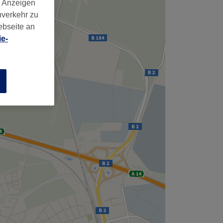
d Anzeigen
nverkehr zu
ebseite an
e-
n