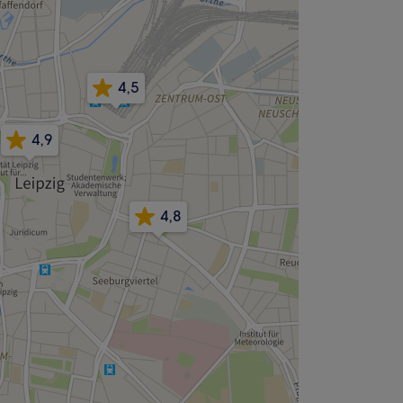
4,5
4,9
4,8