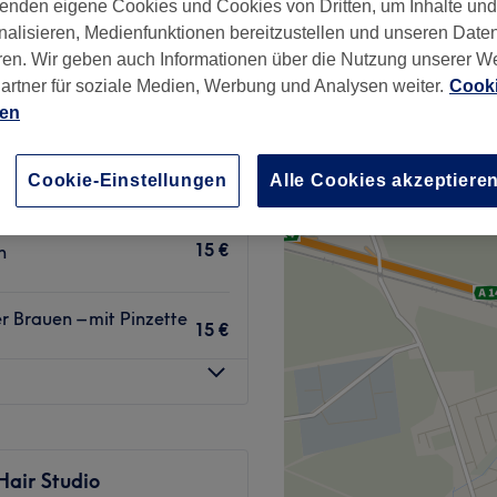
enden eigene Cookies und Cookies von Dritten, um Inhalte un
nalisieren, Medienfunktionen bereitzustellen und unseren Date
wertungen
ren. Wir geben auch Informationen über die Nutzung unserer W
artner für soziale Medien, Werbung und Analysen weiter.
Cooki
ien
ern für einen wachen,
15 €
Cookie-Einstellungen
Alle Cookies akzeptiere
natürlichen
15 €
n
 Brauen – mit Pinzette
15 €
Hair Studio