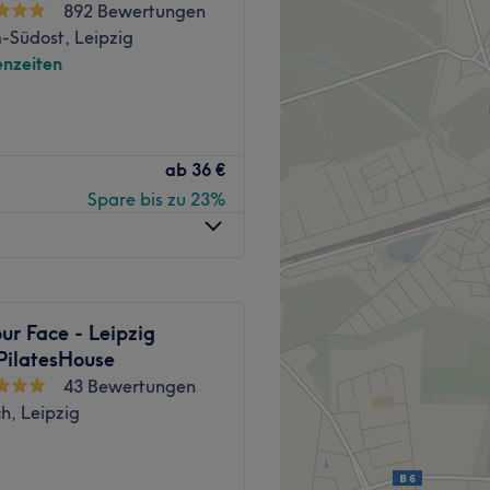
892 Bewertungen
-Südost, Leipzig
nzeiten
 exklusivsten Beauty-,
ab
36 €
Spare bis zu 23%
annung, Ästhetik und
n Konzept aus
Friseurkunst,
riginalen
Japanischen Head
ur Vollendung gebracht
ur Face - Leipzig
eit 2015.
ilatesHouse
43 Bewertungen
ogie auf Achtsamkeit
,
ch, Leipzig
trifft.
g folgt nur einem Ziel:
bnis zu schenken.