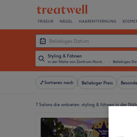
FRISEUR
NÄGEL
HAARENTFERNUNG
KOSMET
Styling & Föhnen
in der Nähe von Zentrum-Nord, Leipzig
・
Beliebiges D
Sortieren nach
Beliebiger Preis
Besonde
7 Salons die anbieten:
styling & föhnen in der Nä
WELLNE
Kosmet
. Friseu