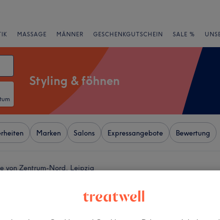
IK
MASSAGE
MÄNNER
GESCHENKGUTSCHEIN
SALE %
UNS
Styling & föhnen
atum
rheiten
Marken
Salons
Expressangebote
Bewertung
he von Zentrum-Nord, Leipzig
+
SSfee Leipzig |
ik . Beauty . Head Spa
−
r