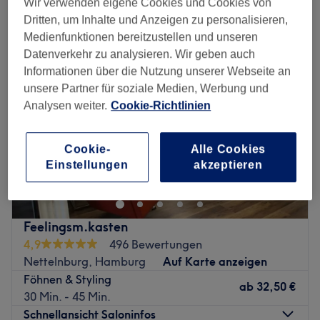
Wir verwenden eigene Cookies und Cookies von
styling & föhnen in der Nähe von Neuallermöhe, Hamburg
Dritten, um Inhalte und Anzeigen zu personalisieren,
Medienfunktionen bereitzustellen und unseren
Datenverkehr zu analysieren. Wir geben auch
Informationen über die Nutzung unserer Webseite an
unsere Partner für soziale Medien, Werbung und
Analysen weiter.
Cookie-Richtlinien
Cookie-
Alle Cookies
Einstellungen
akzeptieren
Feelingsm.kasten
4,9
496 Bewertungen
Nettelnburg, Hamburg
Auf Karte anzeigen
Föhnen & Styling
ab
32,50 €
30 Min. - 45 Min.
Schnellansicht Saloninfos