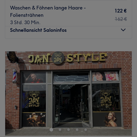
Waschen & Föhnen lange Haare -
122 €
Foliensträhnen
162 €
3 Std. 30 Min.
Schnellansicht Saloninfos
Montag
09:00
–
20:00
Dienstag
09:00
–
20:00
Mittwoch
09:00
–
20:00
Donnerstag
09:00
–
20:00
Freitag
09:00
–
20:00
Samstag
09:00
–
20:00
Sonntag
Geschlossen
Lust auf tolle Haarschnitte und moderne Farben? Komm
im Glamour Hair Salon in Hamburg, Wandsbek, vorbei
und suche dir aus dem vielfältigen Angebot das Passende
für dich heraus.