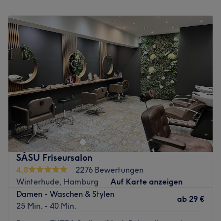
Montag
09:30
–
20:00
Was uns an dem Salon gefällt:
Dienstag
09:30
–
20:00
Atmosphäre: moderner und stylischer Salon.
Mittwoch
09:30
–
20:00
Expertise: Menscare, Ladiescare Hair & Beautycare.
Donnerstag
09:30
–
20:00
Extras: sehr gute Lage an der Hamburg Universität!
Freitag
09:30
–
20:00
Zurück zur Salonansicht
Samstag
09:30
–
20:00
Sonntag
Geschlossen
Es ist nicht immer leicht ein Kosmetikstudio zu finden, dem
man vertrauen kann. Einen Besuch bei Prime Cut & Beauty
Station Hamburg in Eimsbüttel wirst du garantiert nicht
bereuen! Hier kommst du auf den Genuss von
professionellen Gesichtsbehandlungen, dauerhafter
SÀSU Friseursalon
Haarentfernung, Permanent Make-Up und vielem mehr.
4,8
2276 Bewertungen
Worauf wartest du also noch? Buche deinen persönlichen
Winterhude, Hamburg
Auf Karte anzeigen
Wunschtermin online und bequem über Treatwell!
Damen - Waschen & Stylen
ab
29 €
25 Min. - 40 Min.
Am Langenfelder Damm wird Kundenzufriedenheit groß