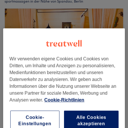
sportmassagen in der Nähe von Spandau, Berlin
Wir verwenden eigene Cookies und Cookies von
Dritten, um Inhalte und Anzeigen zu personalisieren,
Medienfunktionen bereitzustellen und unseren
Datenverkehr zu analysieren. Wir geben auch
Informationen über die Nutzung unserer Webseite an
Amathai by Supranee
unsere Partner für soziale Medien, Werbung und
4,9
238 Bewertungen
Analysen weiter.
Cookie-Richtlinien
Gierkekiez, Berlin
Auf Karte anzeigen
Sportmassage
ab
65 €
Cookie-
Alle Cookies
1 Std. - 2 Std.
Einstellungen
akzeptieren
Schnellansicht Saloninfos