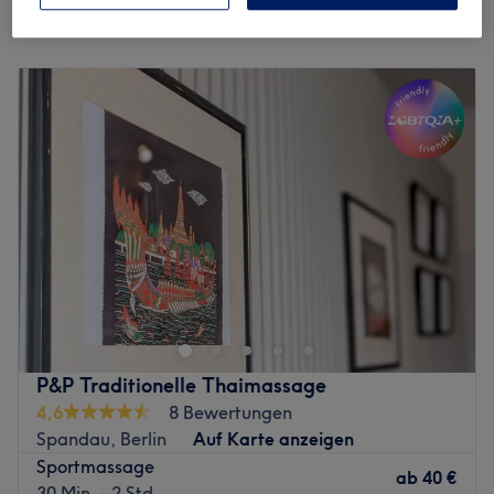
Montag
10:00
–
19:00
Dienstag
10:00
–
19:00
Mittwoch
10:00
–
19:00
Donnerstag
10:00
–
19:00
Freitag
10:00
–
19:00
Samstag
10:00
–
19:00
Sonntag
10:00
–
19:00
Amathai by Supranee ist dein Rückzugsort mitten in
Charlottenburg – hier trifft traditionelle thailändische
Massage auf stilvolle Ruhe und achtsame Entspannung.
Hier erlebst du eine Auszeit, in der Körper und Geist zur
Ruhe kommen. Die Behandlungen reichen von klassischer
P&P Traditionelle Thaimassage
Thai-Massage über sanfte Dehnungen und Mobilisation
4,6
8 Bewertungen
bis zu Wellnessmomenten, die Verspannungen lösen und
Spandau, Berlin
Auf Karte anzeigen
neue Lebensenergie schenken. Harmonie, Atmosphäre
Sportmassage
und Qualität stehen bei Amathai an erster Stelle – egal
ab
40 €
30 Min. - 2 Std.