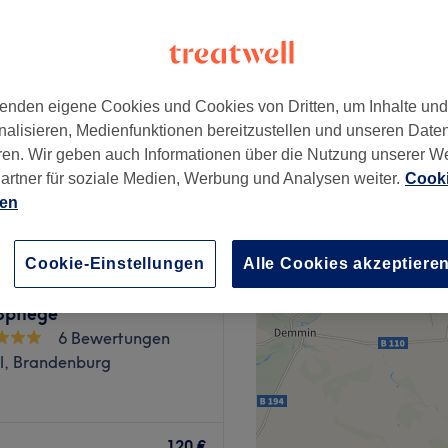
enden eigene Cookies und Cookies von Dritten, um Inhalte un
ab
25 €
nalisieren, Medienfunktionen bereitzustellen und unseren Date
ren. Wir geben auch Informationen über die Nutzung unserer W
artner für soziale Medien, Werbung und Analysen weiter.
Cooki
ien
ulus - ganzheitliche
Cookie-Einstellungen
Alle Cookies akzeptiere
en, Microneedling und
ßpflege
6 Bewertungen
l, Brandenburg
kannst du deinen Geist und
i einer erholsamen Massage
120 €