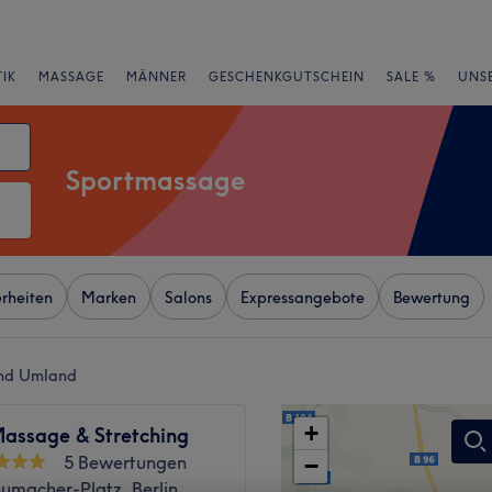
IK
MASSAGE
MÄNNER
GESCHENKGUTSCHEIN
SALE %
UNS
Sportmassage
rheiten
Marken
Salons
Expressangebote
Bewertung
und Umland
+
 Massage & Stretching
5 Bewertungen
−
umacher-Platz, Berlin