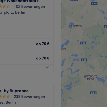
ge Nollendorfplatz
102 Bewertungen
rfplatz, Berlin
platz, erwartet dich bei
eit vom hektischen Alltag.
ab
70 €
er Wunsch nach
e und genießt wohltuende
ab
70 €
ion Nollendorfplatz in nur
i by Supranee
238 Bewertungen
nen Thai-Wellness-
ez, Berlin