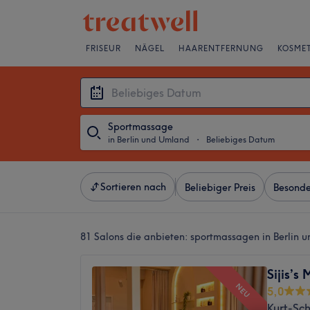
FRISEUR
NÄGEL
HAARENTFERNUNG
KOSMET
Sportmassage
in Berlin und Umland
・
Beliebiges Datum
Sortieren nach
Beliebiger Preis
Besonde
81 Salons die anbieten:
sportmassagen in Berlin 
Sijis’s
NEU
5,0
Kurt-Sch