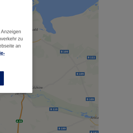
d Anzeigen
nverkehr zu
ebseite an
e-
n