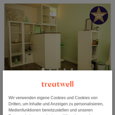
Vito Massage / Physiotherapie
5,0
1114 Bewertungen
Mohrenstraße, Berlin
Auf Karte anzeigen
Sportmassage
Wir verwenden eigene Cookies und Cookies von
ab
40 €
30 Min. - 1 Std. 30 Min.
Dritten, um Inhalte und Anzeigen zu personalisieren,
Schnellansicht Saloninfos
Medienfunktionen bereitzustellen und unseren