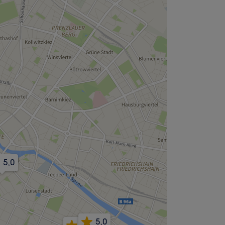
5,0
5,0