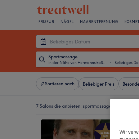
FRISEUR
NÄGEL
HAARENTFERNUNG
KOSMET
Sportmassage
in der Nähe von Hermannstraße, Berlin
・
Beliebiges D
Sortieren nach
Beliebiger Preis
Besonde
7 Salons die anbieten:
sportmassagen in der Nähe
Körper
4,9
Wir verw
Kreuzber