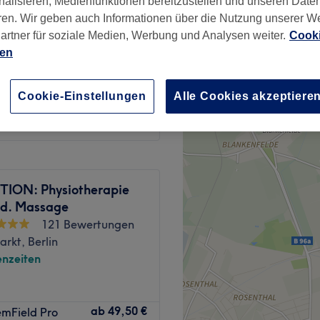
nalisieren, Medienfunktionen bereitzustellen und unseren Date
ren. Wir geben auch Informationen über die Nutzung unserer W
artner für soziale Medien, Werbung und Analysen weiter.
Cooki
ien
ab
65 €
Cookie-Einstellungen
Alle Cookies akzeptiere
ION: Physiotherapie
d. Massage
121 Bewertungen
arkt, Berlin
nzeiten
ab
49,50 €
emField Pro
 als nur Entspannung – ich