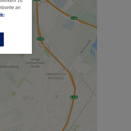
nverkehr zu
ebseite an
e-
n