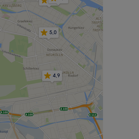
4,9
5,0
4,9