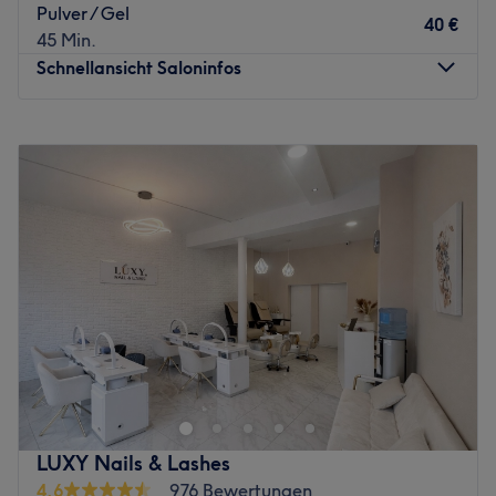
Pulver / Gel
mit individuellen Designs. Hier wird Deutsch, Englisch und
40 €
45 Min.
Vietnamesisch gesprochen.
Schnellansicht Saloninfos
Was uns an dem Salon gefällt
Atmosphäre: Hell, strukturiert, angenehm.
Montag
10:00
–
20:00
Expertise: Nagelpflege.
Dienstag
10:00
–
20:00
Extras: Kostenlose Parkplätze, kostenlose Getränke,
Mittwoch
10:00
–
20:00
Haustiere erlaubt, kinderfreundlich, barrierefrei.
Donnerstag
10:00
–
20:00
Zurück zur Salonansicht
Freitag
10:00
–
20:00
Samstag
10:00
–
19:30
Sonntag
Geschlossen
Bei Homie Nails in Frankfurt am Main dreht sich alles um
gepflegte Nägel, ausdrucksstarke Wimpern und kleine
Beauty-Auszeiten vom Alltag. Ob klassische Mani- und
Pediküre, kreative Nagelmodellage und individuelles
Nageldesign oder professionelles Wimpernstyling – hier
LUXY Nails & Lashes
werden deine Wünsche mit Präzision, hochwertigen
4,6
976 Bewertungen